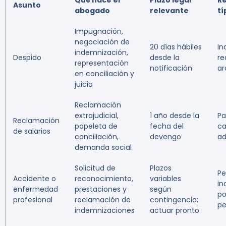
Qué hace el
Plazo legal
R
Asunto
abogado
relevante
tí
Impugnación,
negociación de
20 días hábiles
In
indemnización,
Despido
desde la
re
representación
notificación
ar
en conciliación y
juicio
Reclamación
extrajudicial,
1 año desde la
Pa
Reclamación
papeleta de
fecha del
ca
de salarios
conciliación,
devengo
a
demanda social
Solicitud de
Plazos
Pe
Accidente o
reconocimiento,
variables
in
enfermedad
prestaciones y
según
po
profesional
reclamación de
contingencia;
pe
indemnizaciones
actuar pronto