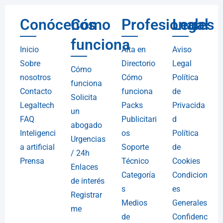
Conócenos
Cómo
Profesionales
Legal
funciona
Inicio
Alta en
Aviso
Sobre
Directorio
Legal
Cómo
nosotros
Cómo
Política
funciona
Contacto
funciona
de
Solicita
Legaltech
Packs
Privacida
un
FAQ
Publicitari
d
abogado
Inteligenci
os
Política
Urgencias
a artificial
Soporte
de
/ 24h
Prensa
Técnico
Cookies
Enlaces
Categoría
Condicion
de interés
s
es
Registrar
Medios
Generales
me
de
Confidenc