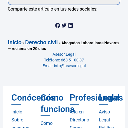
Comparte este artículo en tus redes sociales:
Inicio
Derecho civil
»
»
Abogados Laboralistas Navarra
— reclama en 20 días
Asesor.Legal
Teléfono: 668 51 00 87
Email: info@asesor.legal
Conócenos
Cómo
Profesionales
Legal
funciona
Inicio
Alta en
Aviso
Sobre
Directorio
Legal
Cómo
nosotros
Cómo
Política