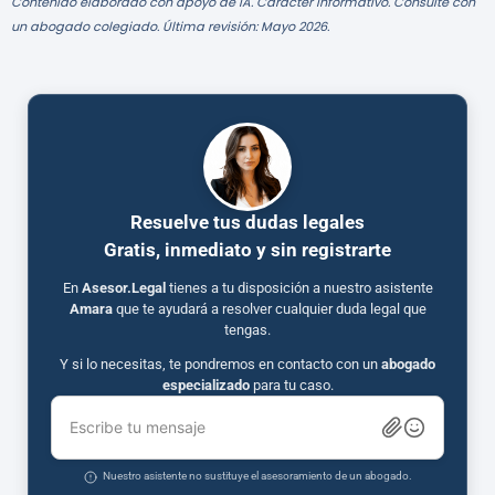
Contenido elaborado con apoyo de IA. Carácter informativo. Consulte con
un abogado colegiado. Última revisión: Mayo 2026.
Resuelve tus dudas legales
Gratis, inmediato y sin registrarte
En
Asesor.Legal
tienes a tu disposición a nuestro asistente
Amara
que te ayudará a resolver cualquier duda legal que
tengas.
Y si lo necesitas, te pondremos en contacto con un
abogado
especializado
para tu caso.
Escribe tu mensaje
Nuestro asistente no sustituye el asesoramiento de un abogado.