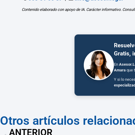
Contenido elaborado con apoyo de IA. Carácter informativo. Consul
Resuelv
Gratis, 
En
Asesor.L
Amara
que t
Y si lo nece
especializa
Otros artículos relacion
ANTERIOR