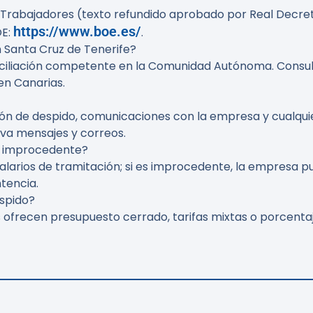
 Trabajadores (texto refundido aprobado por Real Decret
https://www.boe.es/
OE:
.
 Santa Cruz de Tenerife?
nciliación competente en la Comunidad Autónoma. Consul
en Canarias.
ción de despido, comunicaciones con la empresa y cualqu
rva mensajes y correos.
 o improcedente?
 salarios de tramitación; si es improcedente, la empresa 
tencia.
espido?
frecen presupuesto cerrado, tarifas mixtas o porcentaje