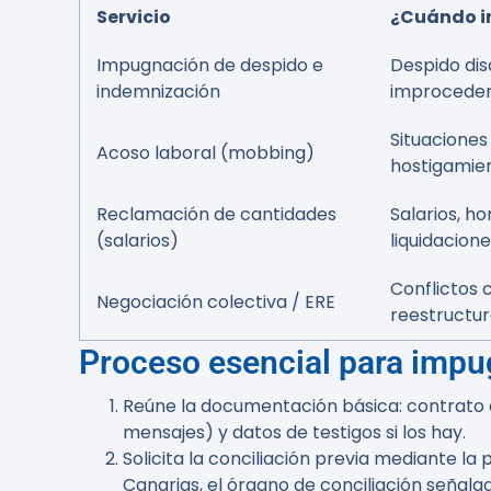
Servicio
¿Cuándo i
Impugnación de despido e
Despido disc
indemnización
improcede
Situacione
Acoso laboral (mobbing)
hostigamie
Reclamación de cantidades
Salarios, ho
(salarios)
liquidacion
Conflictos 
Negociación colectiva / ERE
reestructu
Proceso esencial para impu
Reúne la documentación básica: contrato d
mensajes) y datos de testigos si los hay.
Solicita la conciliación previa mediante l
Canarias, el órgano de conciliación señala