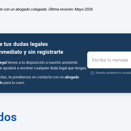
te con un abogado colegiado. Última revisión: Mayo 2026.
e tus dudas legales
inmediato y sin registrarte
Escribe tu mensaje
egal
tienes a tu disposición a nuestro asistente
e ayudará a resolver cualquier duda legal que tengas.
Nuestro asistente no susti
sitas, te pondremos en contacto con un
abogado
do
para tu caso.
ados