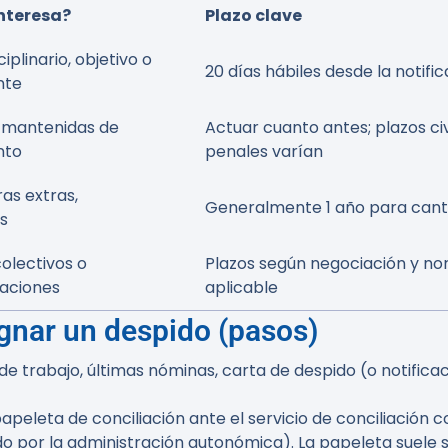
nteresa?
Plazo clave
iplinario, objetivo o
20 días hábiles
desde la notific
nte
s mantenidas de
Actuar cuanto antes; plazos civ
nto
penales varían
ras extras,
Generalmente 1 año para cant
es
colectivos o
Plazos según negociación y no
raciones
aplicable
gnar un despido (pasos)
e trabajo, últimas nóminas, carta de despido (o notifica
a papeleta de conciliación ante el servicio de conciliac
do por la administración autonómica). La papeleta suele 