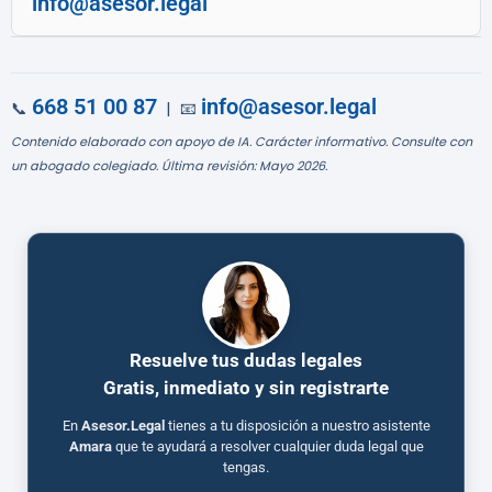
info@asesor.legal
668 51 00 87
info@asesor.legal
📞
| 📧
Contenido elaborado con apoyo de IA. Carácter informativo. Consulte con
un abogado colegiado. Última revisión: Mayo 2026.
Resuelve tus dudas legales
Gratis, inmediato y sin registrarte
En
Asesor.Legal
tienes a tu disposición a nuestro asistente
Amara
que te ayudará a resolver cualquier duda legal que
tengas.