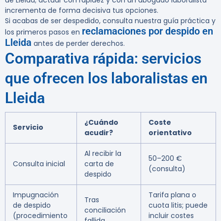
de Lleida; actuar con rapidez y con un abogado laboralista
incrementa de forma decisiva tus opciones.
Si acabas de ser despedido, consulta nuestra guía práctica y
reclamaciones por despido en
los primeros pasos en
Lleida
antes de perder derechos.
Comparativa rápida: servicios
que ofrecen los laboralistas en
Lleida
¿Cuándo
Coste
Servicio
acudir?
orientativo
Al recibir la
50–200 €
Consulta inicial
carta de
(consulta)
despido
Impugnación
Tarifa plana o
Tras
de despido
cuota litis; puede
conciliación
(procedimiento
incluir costes
fallida