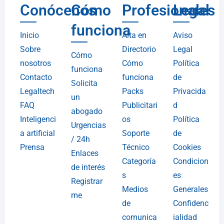
Conócenos
Cómo
Profesionales
Legal
funciona
Inicio
Alta en
Aviso
Sobre
Directorio
Legal
Cómo
nosotros
Cómo
Política
funciona
Contacto
funciona
de
Solicita
Legaltech
Packs
Privacida
un
FAQ
Publicitari
d
abogado
Inteligenci
os
Política
Urgencias
a artificial
Soporte
de
/ 24h
Prensa
Técnico
Cookies
Enlaces
Categoría
Condicion
de interés
s
es
Registrar
Medios
Generales
me
de
Confidenc
comunica
ialidad