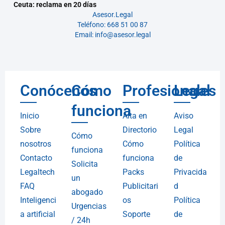
Ceuta: reclama en 20 días
Asesor.Legal
Teléfono: 668 51 00 87
Email: info@asesor.legal
Conócenos
Cómo
Profesionales
Legal
funciona
Inicio
Alta en
Aviso
Sobre
Directorio
Legal
Cómo
nosotros
Cómo
Política
funciona
Contacto
funciona
de
Solicita
Legaltech
Packs
Privacida
un
FAQ
Publicitari
d
abogado
Inteligenci
os
Política
Urgencias
a artificial
Soporte
de
/ 24h