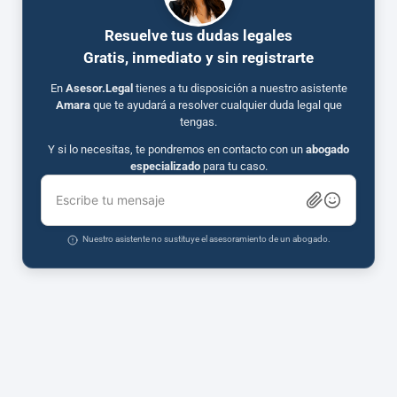
Resuelve tus dudas legales
Gratis, inmediato y sin registrarte
En
Asesor.Legal
tienes a tu disposición a nuestro asistente
Amara
que te ayudará a resolver cualquier duda legal que
tengas.
Y si lo necesitas, te pondremos en contacto con un
abogado
especializado
para tu caso.
Escribe tu mensaje
Nuestro asistente no sustituye el asesoramiento de un abogado.