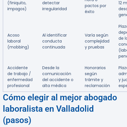
(finiquito,
detectar
12 
pactos por
impagos)
irregularidad
des
éxito
gen
Plaz
dep
Acoso
Al identificar
Varía según
de l
laboral
conducta
complejidad
con
(mobbing)
continuada
y pruebas
(labo
pen
Accidente
Desde la
Honorarios
Plaz
de trabajo /
comunicación
según
admi
enfermedad
del accidente o
trámite y
y ju
profesional
alta médica
reclamación
espe
Cómo elegir al mejor abogado
laboralista en Valladolid
(pasos)