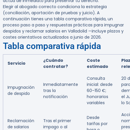
actúa de inmediato para preservar tu derecho.
Elegir al abogado correcto condiciona la estrategia
(conciliación, aportación de pruebas y juicio). A
continuación tienes una tabla comparativa rápida, un
proceso paso a paso y respuestas prácticas para impugnar
despidos y reclamar salarios en Valladolid —incluye plazos y
costes orientativos actualizados a junio de 2026.
Tabla comparativa rápida
¿Cuándo
Coste
Plaz
Servicio
contratar?
estimado
rel
Consulta
20 d
Inmediatamente
inicial: desde
para
Impugnación
tras la
60–150 €;
dem
de despido
notificación
honorarios
el J
variables
lo S
Acc
Desde
Reclamación
Tras el primer
nor
tarifas por
de salarios
impago o al
pres
hora o