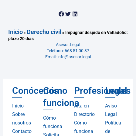
Inicio
Derecho civil
»
»
Impugnar despido en Valladolid:
plazo 20 días
Asesor.Legal
Teléfono: 668 51 00 87
Email: info@asesor.legal
Conócenos
Cómo
Profesionales
Legal
funciona
Inicio
Alta en
Aviso
Sobre
Directorio
Legal
Cómo
nosotros
Cómo
Política
funciona
Contacto
funciona
de
Solicita