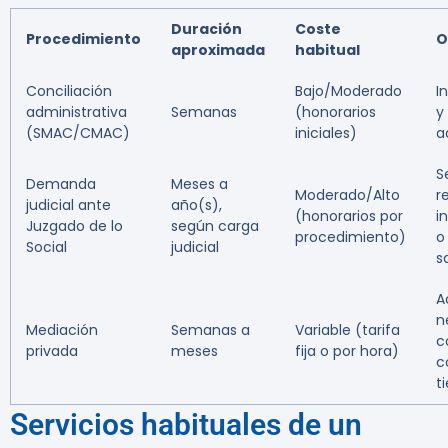
Duración
Coste
Procedimiento
O
aproximada
habitual
Conciliación
Bajo/Moderado
I
administrativa
Semanas
(honorarios
y
(SMAC/CMAC)
iniciales)
a
S
Demanda
Meses a
Moderado/Alto
r
judicial ante
año(s),
(honorarios por
i
Juzgado de lo
según carga
procedimiento)
o
Social
judicial
sa
A
n
Mediación
Semanas a
Variable (tarifa
c
privada
meses
fija o por hora)
c
t
Servicios habituales de un