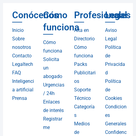
Conócenos
Cómo
Profesionales
Legal
funciona
Inicio
Alta en
Aviso
Sobre
Directorio
Legal
Cómo
nosotros
Cómo
Política
funciona
Contacto
funciona
de
Solicita
Legaltech
Packs
Privacida
un
FAQ
Publicitari
d
abogado
Inteligenci
os
Política
Urgencias
a artificial
Soporte
de
/ 24h
Prensa
Técnico
Cookies
Enlaces
Categoría
Condicion
de interés
s
es
Registrar
Medios
Generales
me
de
Confidenc