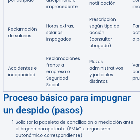
por despido
disciplinario o
con
notificación
improcedente
ini
Prescripción
Horas extras,
según tipo de
Tar
Reclamación
salarios
acción
act
de salarios
impagados
(consultar
o p
abogado)
Reclamaciones
Plazos
frente a
Var
Accidentes e
administrativos
empresa o
com
incapacidad
y judiciales
Seguridad
pr
distintos
Social
Proceso básico para impugnar
un despido (pasos)
Solicitar la papeleta de conciliación o mediación ante
el órgano competente (SMAC u organismo
autonómico correspondiente).