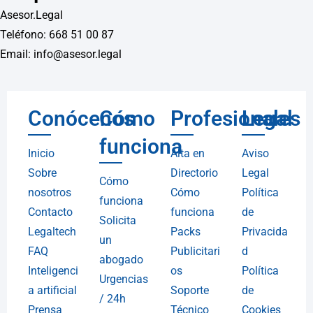
Asesor.Legal
Teléfono: 668 51 00 87
Email: info@asesor.legal
Conócenos
Cómo
Profesionales
Legal
funciona
Inicio
Alta en
Aviso
Sobre
Directorio
Legal
Cómo
nosotros
Cómo
Política
funciona
Contacto
funciona
de
Solicita
Legaltech
Packs
Privacida
un
FAQ
Publicitari
d
abogado
Inteligenci
os
Política
Urgencias
a artificial
Soporte
de
/ 24h
Prensa
Técnico
Cookies