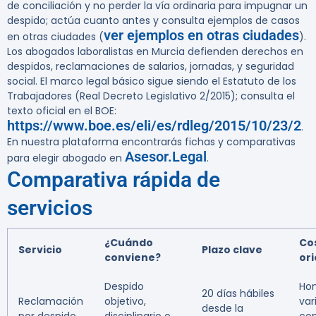
de conciliación y no perder la vía ordinaria para impugnar un
despido; actúa cuanto antes y consulta ejemplos de casos
ver ejemplos en otras ciudades
en otras ciudades (
).
Los abogados laboralistas en Murcia defienden derechos en
despidos, reclamaciones de salarios, jornadas, y seguridad
social. El marco legal básico sigue siendo el Estatuto de los
Trabajadores (Real Decreto Legislativo 2/2015); consulta el
texto oficial en el BOE:
https://www.boe.es/eli/es/rdleg/2015/10/23/2
.
En nuestra plataforma encontrarás fichas y comparativas
Asesor.Legal
para elegir abogado en
.
Comparativa rápida de
servicios
¿Cuándo
Co
Servicio
Plazo clave
conviene?
ori
Despido
Hon
20 días hábiles
Reclamación
objetivo,
var
desde la