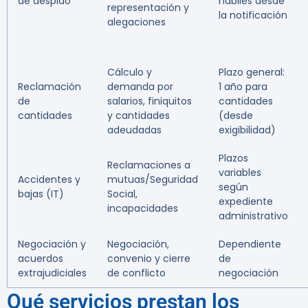
de despido
hábiles desde
representación y
la notificación
alegaciones
Cálculo y
Plazo general:
Reclamación
demanda por
1 año para
de
salarios, finiquitos
cantidades
cantidades
y cantidades
(desde
adeudadas
exigibilidad)
Plazos
Reclamaciones a
variables
Accidentes y
mutuas/Seguridad
según
bajas (IT)
Social,
expediente
incapacidades
administrativo
Negociación y
Negociación,
Dependiente
acuerdos
convenio y cierre
de
extrajudiciales
de conflicto
negociación
Qué servicios prestan los