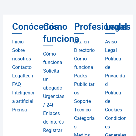
Conócenos
Cómo
Profesionales
Legal
funciona
Inicio
Alta en
Aviso
Sobre
Directorio
Legal
Cómo
nosotros
Cómo
Política
funciona
Contacto
funciona
de
Solicita
Legaltech
Packs
Privacida
un
FAQ
Publicitari
d
abogado
Inteligenci
os
Política
Urgencias
a artificial
Soporte
de
/ 24h
Prensa
Técnico
Cookies
Enlaces
Categoría
Condicion
de interés
s
es
Registrar
Medios
Generales