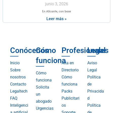
junio 3, 2026
En Alicante, con base
Leer más »
Conócenos
Cómo
Profesionales
Legal
funciona
Inicio
Alta en
Aviso
Sobre
Directorio
Legal
Cómo
nosotros
Cómo
Política
funciona
Contacto
funciona
de
Solicita
Legaltech
Packs
Privacida
un
FAQ
Publicitari
d
abogado
Inteligenci
os
Política
Urgencias
a artificial
Soporte
de