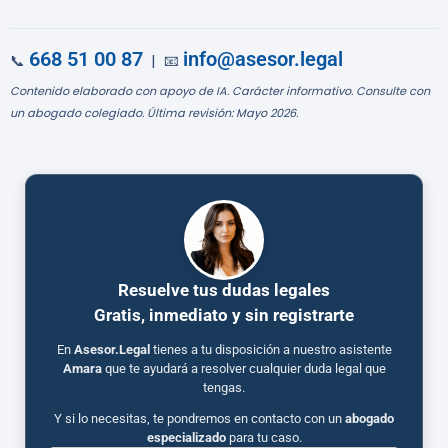
668 51 00 87
info@asesor.legal
📞
| 📧
Contenido elaborado con apoyo de IA. Carácter informativo. Consulte con
un abogado colegiado. Última revisión: Mayo 2026.
Resuelve tus dudas legales
Gratis, inmediato y sin registrarte
En
Asesor.Legal
tienes a tu disposición a nuestro asistente
Amara
que te ayudará a resolver cualquier duda legal que
tengas.
Y si lo necesitas, te pondremos en contacto con un
abogado
especializado
para tu caso.