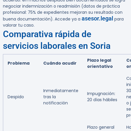
acuerdo: en muchos despidos bien documentados se logra
negociar indemnización o readmisión (datos de práctica
profesional: 75% de expedientes mejoran su resultado con
asesor.legal
buena documentación). Accede ya a
para
valorar tu caso.
Comparativa rápida de
servicios laborales en Soria
Plazo legal
C
Problema
Cuándo acudir
orientativo
or
Co
in
Inmediatamente
30
Impugnación:
Despido
tras la
ne
20 días hábiles
notificación
o 
s
pr
Plazo general
Ho