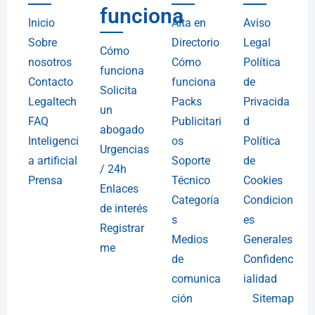
funciona
Inicio
Alta en
Aviso
Sobre
Directorio
Legal
Cómo
nosotros
Cómo
Política
funciona
Contacto
funciona
de
Solicita
Legaltech
Packs
Privacida
un
FAQ
Publicitari
d
abogado
Inteligenci
os
Política
Urgencias
a artificial
Soporte
de
/ 24h
Prensa
Técnico
Cookies
Enlaces
Categoría
Condicion
de interés
s
es
Registrar
Medios
Generales
me
de
Confidenc
comunica
ialidad
ción
Sitemap