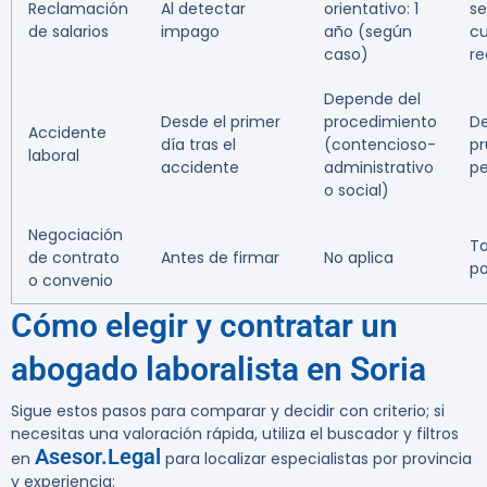
Reclamación
Al detectar
orientativo: 1
s
de salarios
impago
año (según
cu
caso)
r
Depende del
Desde el primer
procedimiento
D
Accidente
día tras el
(contencioso-
pr
laboral
accidente
administrativo
pe
o social)
Negociación
Ta
de contrato
Antes de firmar
No aplica
po
o convenio
Cómo elegir y contratar un
abogado laboralista en Soria
Sigue estos pasos para comparar y decidir con criterio; si
necesitas una valoración rápida, utiliza el buscador y filtros
Asesor.Legal
en
para localizar especialistas por provincia
y experiencia: