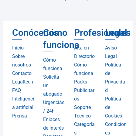
Conócenos
Cómo
Profesionales
Legal
funciona
Inicio
Alta en
Aviso
Sobre
Directorio
Legal
Cómo
nosotros
Cómo
Política
funciona
Contacto
funciona
de
Solicita
Legaltech
Packs
Privacida
un
FAQ
Publicitari
d
abogado
Inteligenci
os
Política
Urgencias
a artificial
Soporte
de
/ 24h
Prensa
Técnico
Cookies
Enlaces
Categoría
Condicion
de interés
s
es