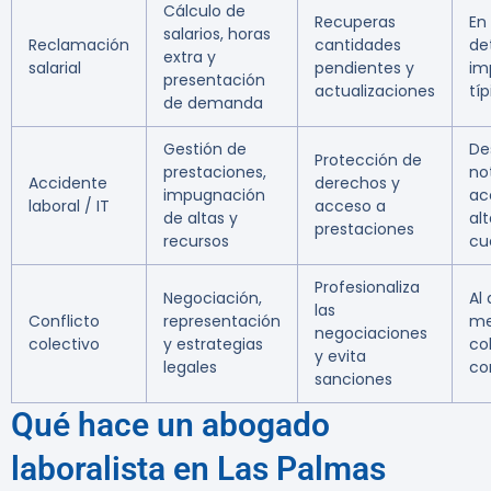
Cálculo de
Recuperas
En
salarios, horas
Reclamación
cantidades
de
extra y
salarial
pendientes y
im
presentación
actualizaciones
típ
de demanda
Gestión de
De
Protección de
prestaciones,
no
Accidente
derechos y
impugnación
ac
laboral / IT
acceso a
de altas y
al
prestaciones
recursos
cu
Profesionaliza
Negociación,
Al
las
Conflicto
representación
me
negociaciones
colectivo
y estrategias
co
y evita
legales
co
sanciones
Qué hace un abogado
laboralista en Las Palmas