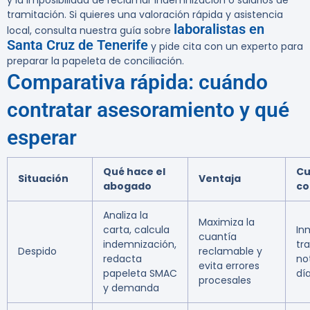
y la imposibilidad de reclamar indemnización o salarios de
tramitación. Si quieres una valoración rápida y asistencia
laboralistas en
local, consulta nuestra guía sobre
Santa Cruz de Tenerife
y pide cita con un experto para
preparar la papeleta de conciliación.
Comparativa rápida: cuándo
contratar asesoramiento y qué
esperar
Qué hace el
C
Situación
Ventaja
abogado
co
Analiza la
Maximiza la
carta, calcula
In
cuantía
indemnización,
tra
Despido
reclamable y
redacta
no
evita errores
papeleta SMAC
dí
procesales
y demanda