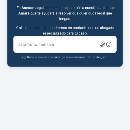
En
Asesor.Legal
tienes a tu disposición a nuestro asistente
Amara
que te ayudará a resolver cualquier duda legal que
tengas.
Y si lo necesitas, te pondremos en contacto con un
abogado
especializado
para tu caso.
Escribe tu mensaje
Nuestro asistente no sustituye el asesoramiento de un abogado.