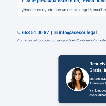
Si te preocupa este tema, revisa nuest
¿Necesitas ayuda con un asunto legal?, escríb
668 51 00 87
info@asesor.legal
📞
| 📧
Contenido elaborado con apoyo de IA. Carácter informativ
Resuelv
Gratis, 
En
Asesor.L
Amara
que t
Y si lo nece
especializa