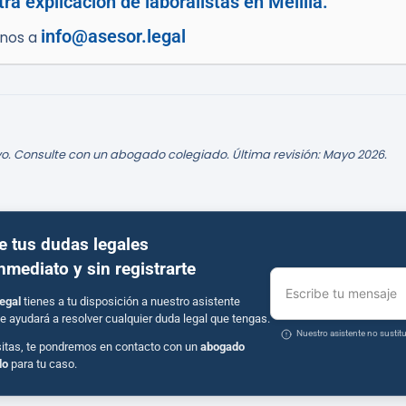
ra explicación de laboralistas en Melilla.
info@asesor.legal
enos a
o. Consulte con un abogado colegiado. Última revisión: Mayo 2026.
e tus dudas legales
inmediato y sin registrarte
Escribe tu mensaje
egal
tienes a tu disposición a nuestro asistente
e ayudará a resolver cualquier duda legal que tengas.
Nuestro asistente no susti
sitas, te pondremos en contacto con un
abogado
do
para tu caso.