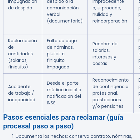
Impugnación
despido o la
improcedente
de despido
comunicación
o, si procede,
verbal
nulidad y
(documentarlo)
reincorporación
Reclamación
Falta de pago
Recobro de
de
de nóminas,
salarios,
cantidades
pluses o
intereses y
(salarios,
finiquito
costas
finiquito)
impagado
Reconocimiento
Desde el parte
Accidente
de contingencia
médico inicial o
de trabajo /
profesional,
notificación del
incapacidad
prestaciones
INSS
y/o pensiones
Pasos esenciales para reclamar (guía
procesal paso a paso)
Documenta los hechos: conserva contrato, nóminas,