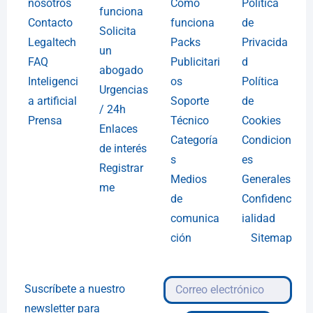
nosotros
Cómo
Política
funciona
Contacto
funciona
de
Solicita
Legaltech
Packs
Privacida
un
FAQ
Publicitari
d
abogado
Inteligenci
os
Política
Urgencias
a artificial
Soporte
de
/ 24h
Prensa
Técnico
Cookies
Enlaces
Categoría
Condicion
de interés
s
es
Registrar
Medios
Generales
me
de
Confidenc
comunica
ialidad
ción
Sitemap
Suscríbete a nuestro
newsletter para