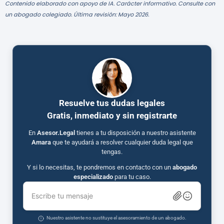
Contenido elaborado con apoyo de IA. Carácter informativo. Consulte con
un abogado colegiado. Última revisión: Mayo 2026.
Resuelve tus dudas legales
Gratis, inmediato y sin registrarte
En
Asesor.Legal
tienes a tu disposición a nuestro asistente
Amara
que te ayudará a resolver cualquier duda legal que
tengas.
Y si lo necesitas, te pondremos en contacto con un
abogado
especializado
para tu caso.
Escribe tu mensaje
Nuestro asistente no sustituye el asesoramiento de un abogado.