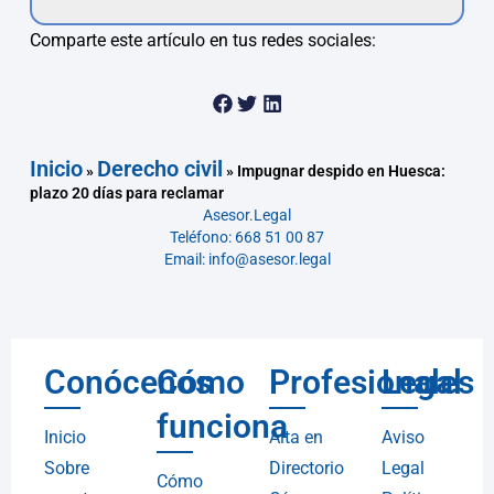
Comparte este artículo en tus redes sociales:
Inicio
Derecho civil
»
»
Impugnar despido en Huesca:
plazo 20 días para reclamar
Asesor.Legal
Teléfono: 668 51 00 87
Email: info@asesor.legal
Conócenos
Cómo
Profesionales
Legal
funciona
Inicio
Alta en
Aviso
Sobre
Directorio
Legal
Cómo