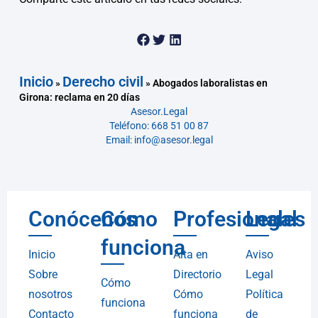
Inicio
Derecho civil
»
»
Abogados laboralistas en
Girona: reclama en 20 días
Asesor.Legal
Teléfono: 668 51 00 87
Email: info@asesor.legal
Conócenos
Cómo
Profesionales
Legal
funciona
Inicio
Alta en
Aviso
Sobre
Directorio
Legal
Cómo
nosotros
Cómo
Política
funciona
Contacto
funciona
de