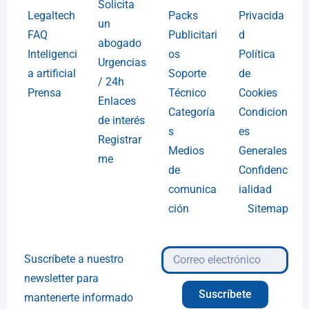
Solicita
Legaltech
Packs
Privacida
un
FAQ
Publicitari
d
abogado
Inteligenci
os
Política
Urgencias
a artificial
Soporte
de
/ 24h
Prensa
Técnico
Cookies
Enlaces
Categoría
Condicion
de interés
s
es
Registrar
Medios
Generales
me
de
Confidenc
comunica
ialidad
ción
Sitemap
Suscríbete a nuestro
newsletter para
Suscríbete
mantenerte informado