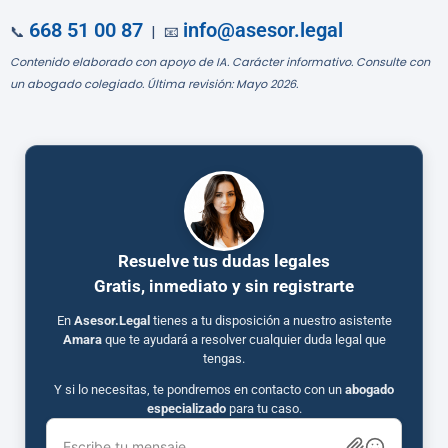
668 51 00 87
info@asesor.legal
📞
| 📧
Contenido elaborado con apoyo de IA. Carácter informativo. Consulte con
un abogado colegiado. Última revisión: Mayo 2026.
Resuelve tus dudas legales
Gratis, inmediato y sin registrarte
En
Asesor.Legal
tienes a tu disposición a nuestro asistente
Amara
que te ayudará a resolver cualquier duda legal que
tengas.
Y si lo necesitas, te pondremos en contacto con un
abogado
especializado
para tu caso.
Escribe tu mensaje