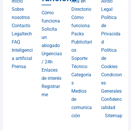
Inicio
Alta en
Aviso
Sobre
Directorio
Legal
Cómo
nosotros
Cómo
Política
funciona
Contacto
funciona
de
Solicita
Legaltech
Packs
Privacida
un
FAQ
Publicitari
d
abogado
Inteligenci
os
Política
Urgencias
a artificial
Soporte
de
/ 24h
Prensa
Técnico
Cookies
Enlaces
Categoría
Condicion
de interés
s
es
Registrar
Medios
Generales
me
de
Confidenc
comunica
ialidad
ción
Sitemap