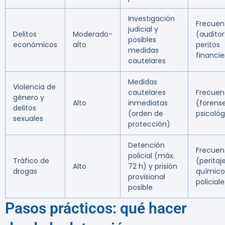
Investigación
Frecuen
judicial y
Delitos
Moderado-
(auditor
posibles
económicos
alto
peritos
medidas
financie
cautelares
Medidas
Violencia de
cautelares
Frecuen
género y
Alto
inmediatas
(forense
delitos
(orden de
psicológ
sexuales
protección)
Detención
Frecuen
policial (máx.
Tráfico de
(peritaj
Alto
72 h) y prisión
drogas
químico
provisional
policial
posible
Pasos prácticos: qué hacer