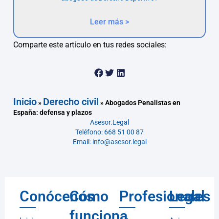
Leer más >
Comparte este artículo en tus redes sociales:
Inicio
Derecho civil
»
»
Abogados Penalistas en
España: defensa y plazos
Asesor.Legal
Teléfono: 668 51 00 87
Email: info@asesor.legal
Conócenos
Cómo
Profesionales
Legal
funciona