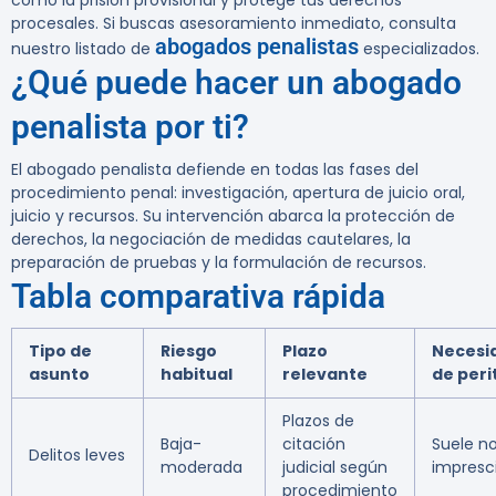
como la prisión provisional y protege tus derechos
procesales. Si buscas asesoramiento inmediato, consulta
abogados penalistas
nuestro listado de
especializados.
¿Qué puede hacer un abogado
penalista por ti?
El abogado penalista defiende en todas las fases del
procedimiento penal: investigación, apertura de juicio oral,
juicio y recursos. Su intervención abarca la protección de
derechos, la negociación de medidas cautelares, la
preparación de pruebas y la formulación de recursos.
Tabla comparativa rápida
Tipo de
Riesgo
Plazo
Necesi
asunto
habitual
relevante
de peri
Plazos de
Baja-
citación
Suele no
Delitos leves
moderada
judicial según
impresc
procedimiento