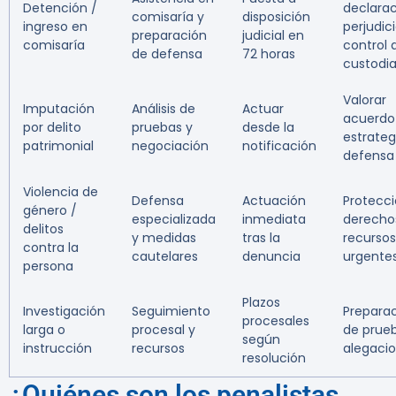
Detención /
declara
comisaría y
disposición
ingreso en
perjudici
preparación
judicial en
comisaría
control 
de defensa
72 horas
custodi
Valorar
Imputación
Análisis de
Actuar
acuerdo
por delito
pruebas y
desde la
estrateg
patrimonial
negociación
notificación
defensa
Violencia de
Defensa
Actuación
Protecc
género /
especializada
inmediata
derecho
delitos
y medidas
tras la
recursos
contra la
cautelares
denuncia
urgente
persona
Plazos
Investigación
Seguimiento
Prepara
procesales
larga o
procesal y
de prue
según
instrucción
recursos
alegaci
resolución
¿Quiénes son los penalistas