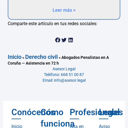
Leer más >
Comparte este artículo en tus redes sociales:
Inicio
Derecho civil
»
»
Abogados Penalistas en A
Coruña — Asistencia en 72 h
Asesor.Legal
Teléfono: 668 51 00 87
Email: info@asesor.legal
Conócenos
Cómo
Profesionales
Legal
funciona
Inicio
Alta en
Aviso