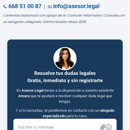
668 51 00 87
info@asesor.legal
📞
| 📧
Contenido elaborado con apoyo de IA. Carácter informativo. Consulte con
un abogado colegiado. Última revisión: Mayo 2026.
Resuelve tus dudas legales
Gratis, inmediato y sin registrarte
En
Asesor.Legal
tienes a tu disposición a nuestro asistente
Amara
que te ayudará a resolver cualquier duda legal que
tengas.
Y si lo necesitas, te pondremos en contacto con un
abogado
especializado
para tu caso.
Escribe tu mensaje