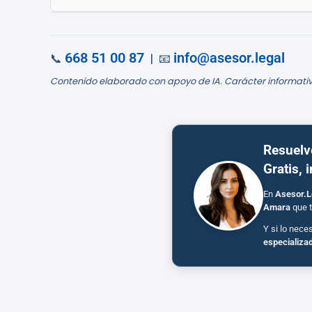
668 51 00 87
info@asesor.legal
📞
| 📧
Contenido elaborado con apoyo de IA. Carácter informativ
Resuelv
Gratis, 
En
Asesor.L
Amara
que t
Y si lo nece
especializa