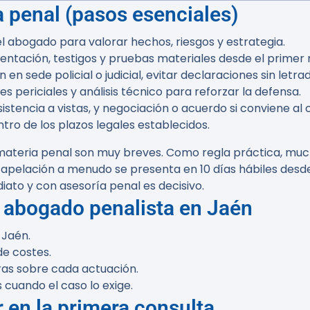
 penal (pasos esenciales)
el abogado para valorar hechos, riesgos y estrategia.
entación, testigos y pruebas materiales desde el prime
 en sede policial o judicial, evitar declaraciones sin letr
s periciales y análisis técnico para reforzar la defensa.
istencia a vistas, y negociación o acuerdo si conviene al c
ro de los plazos legales establecidos.
materia penal son muy breves. Como regla práctica, muc
a apelación a menudo se presenta en
10 días hábiles desde
iato y con asesoría penal es decisivo.
 abogado penalista en Jaén
 Jaén.
de costes.
ras sobre cada actuación.
 cuando el caso lo exige.
 en la primera consulta