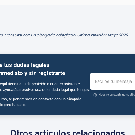
o. Consulte con un abogado colegiado. Última revisión: Mayo 2026.
e tus dudas legales
inmediato y sin registrarte
Escribe tu mensaje
egal
tienes a tu disposición a nuestro asistente
e ayudará a resolver cualquier duda legal que tengas.
Nuestro asistente no susti
sitas, te pondremos en contacto con un
abogado
do
para tu caso.
Otros artículos relacionados