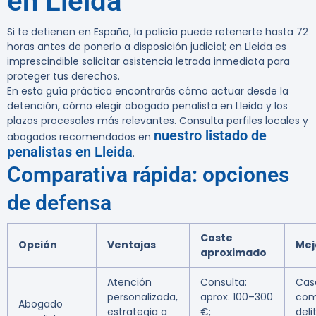
en Lleida
Si te detienen en España, la policía puede retenerte hasta 72
horas antes de ponerlo a disposición judicial; en Lleida es
imprescindible solicitar asistencia letrada inmediata para
proteger tus derechos.
En esta guía práctica encontrarás cómo actuar desde la
detención, cómo elegir abogado penalista en Lleida y los
plazos procesales más relevantes. Consulta perfiles locales y
nuestro listado de
abogados recomendados en
penalistas en Lleida
.
Comparativa rápida: opciones
de defensa
Coste
Opción
Ventajas
Mej
aproximado
Atención
Consulta:
Cas
personalizada,
aprox. 100–300
com
Abogado
estrategia a
€;
deli