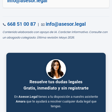
info@asesor.legal
668 51 00 87
info@asesor.legal
📞
| 📧
Contenido elaborado con apoyo de IA. Carácter informativo. Consulte con
un abogado colegiado. Última revisión: Mayo 2026.
Resuelve tus dudas legales
Gratis, inmediato y sin registrarte
En
Asesor.Legal
tienes a tu disposición a nuestro asistente
Amara
que te ayudará a resolver cualquier duda legal que
tengas.