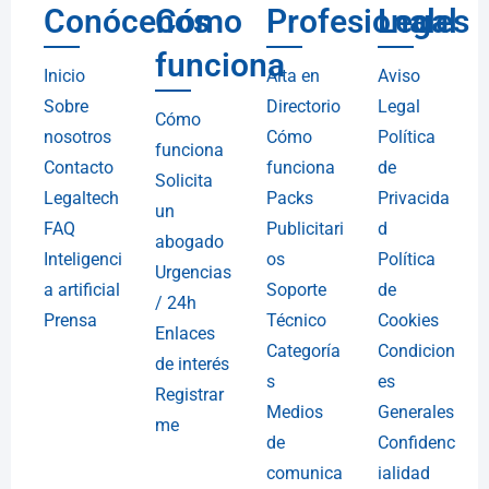
Conócenos
Cómo
Profesionales
Legal
funciona
Inicio
Alta en
Aviso
Sobre
Directorio
Legal
Cómo
nosotros
Cómo
Política
funciona
Contacto
funciona
de
Solicita
Legaltech
Packs
Privacida
un
FAQ
Publicitari
d
abogado
Inteligenci
os
Política
Urgencias
a artificial
Soporte
de
/ 24h
Prensa
Técnico
Cookies
Enlaces
Categoría
Condicion
de interés
s
es
Registrar
Medios
Generales
me
de
Confidenc
comunica
ialidad