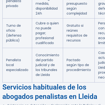
penalista
medida,
presupuesto
grav
privado
disponibilidad
según
def
24h
complejidad
téc
Cubre a quien
Per
Turno de
Gratuito si
no puede
con
oficio
reúnes
pagar;
rec
(defensa
requisitos de
profesional
eco
pública)
recursos
cualificado
limi
Cas
Conocimiento
act
Penalista
del partido
Pactado
judi
local
judicial y de
según tipo de
Llei
especializado
los tribunales
procedimiento
pro
de Lleida
nec
Servicios habituales de los
abogados penalistas en Lleida