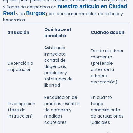
rapidez para preservar pruebas. Consulta además ejemplos
nuestro artículo en Ciudad
y fichas de despachos en
Real
Burgos
y en
para comparar modelos de trabajo y
honorarios.
Qué hace el
Situación
Cuándo acudir
penalista
Asistencia
Desde el primer
inmediata,
momento
control de
Detención o
(preferible
diligencias
imputación
antes de la
policiales y
primera
solicitudes de
declaración)
libertad
Recopilación de
En cuanto
Investigación
pruebas, escritos
tenga
(fase de
de defensa y
conocimiento
instrucción)
medidas
de actuaciones
cautelares
judiciales