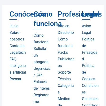
Conócenos
Cómo
Profesionales
Legal
funciona
Inicio
Alta en
Aviso
Sobre
Directorio
Legal
Cómo
nosotros
Cómo
Política
funciona
Contacto
funciona
de
Solicita
Legaltech
Packs
Privacida
un
FAQ
Publicitari
d
abogado
Inteligenci
os
Política
Urgencias
a artificial
Soporte
de
/ 24h
Prensa
Técnico
Cookies
Enlaces
Categoría
Condicion
de interés
s
es
Registrar
Medios
Generales
me
de
Confidenc