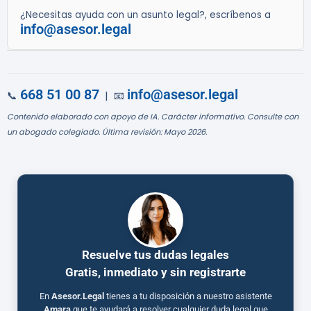
¿Necesitas ayuda con un asunto legal?, escríbenos a
info@asesor.legal
668 51 00 87
info@asesor.legal
📞
| 📧
Contenido elaborado con apoyo de IA. Carácter informativo. Consulte con
un abogado colegiado. Última revisión: Mayo 2026.
Resuelve tus dudas legales
Gratis, inmediato y sin registrarte
En
Asesor.Legal
tienes a tu disposición a nuestro asistente
Amara
que te ayudará a resolver cualquier duda legal que