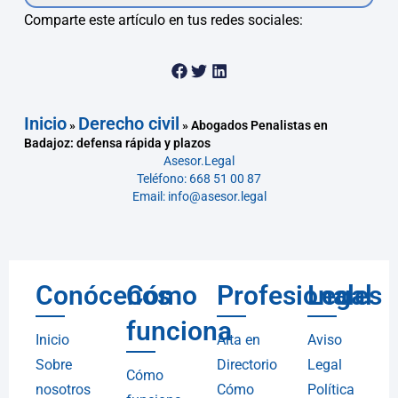
Comparte este artículo en tus redes sociales:
Inicio
Derecho civil
»
»
Abogados Penalistas en
Badajoz: defensa rápida y plazos
Asesor.Legal
Teléfono: 668 51 00 87
Email: info@asesor.legal
Conócenos
Cómo
Profesionales
Legal
funciona
Inicio
Alta en
Aviso
Sobre
Directorio
Legal
Cómo
nosotros
Cómo
Política