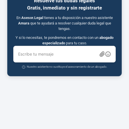
Resuelve tus dudas legales
Gratis, inmediato y sin registrarte
En
Asesor.Legal
tienes a tu disposición a nuestro asistente
Amara
que te ayudará a resolver cualquier duda legal que
tengas.
Y si lo necesitas, te pondremos en contacto con un
abogado
especializado
para tu caso.
Escribe tu mensaje
Nuestro asistente no sustituye el asesoramiento de un abogado.