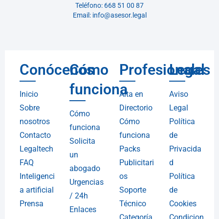
Teléfono: 668 51 00 87
Email: info@asesor.legal
Conócenos
Cómo
Profesionales
Legal
funciona
Inicio
Alta en
Aviso
Sobre
Directorio
Legal
Cómo
nosotros
Cómo
Política
funciona
Contacto
funciona
de
Solicita
Legaltech
Packs
Privacida
un
FAQ
Publicitari
d
abogado
Inteligenci
os
Política
Urgencias
a artificial
Soporte
de
/ 24h
Prensa
Técnico
Cookies
Enlaces
Categoría
Condicion