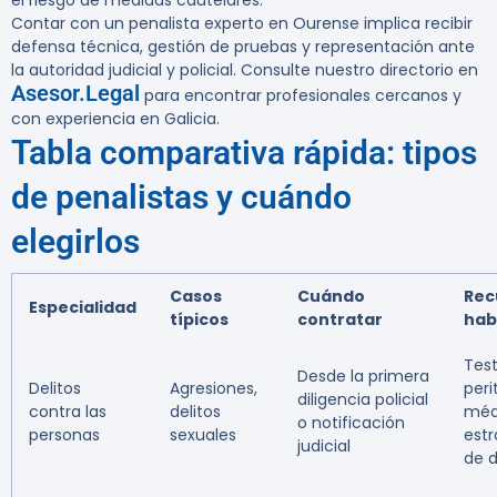
el riesgo de medidas cautelares.
Contar con un penalista experto en Ourense implica recibir
defensa técnica, gestión de pruebas y representación ante
la autoridad judicial y policial. Consulte nuestro directorio en
Asesor.Legal
para encontrar profesionales cercanos y
con experiencia en Galicia.
Tabla comparativa rápida: tipos
de penalistas y cuándo
elegirlos
Casos
Cuándo
Rec
Especialidad
típicos
contratar
hab
Test
Desde la primera
Delitos
Agresiones,
peri
diligencia policial
contra las
delitos
méd
o notificación
personas
sexuales
estr
judicial
de 