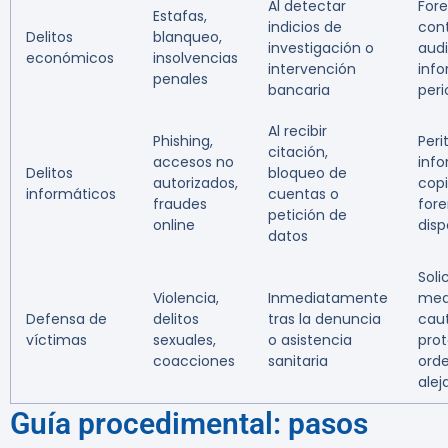
Al detectar
For
Estafas,
indicios de
cont
Delitos
blanqueo,
investigación o
audi
económicos
insolvencias
intervención
inf
penales
bancaria
peri
Al recibir
Phishing,
Peri
citación,
accesos no
info
Delitos
bloqueo de
autorizados,
cop
informáticos
cuentas o
fraudes
for
petición de
online
disp
datos
Soli
Violencia,
Inmediatamente
med
Defensa de
delitos
tras la denuncia
caut
víctimas
sexuales,
o asistencia
prot
coacciones
sanitaria
ord
ale
Guía procedimental: pasos