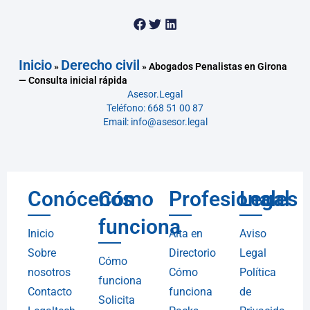
Inicio
Derecho civil
»
»
Abogados Penalistas en Girona
— Consulta inicial rápida
Asesor.Legal
Teléfono: 668 51 00 87
Email: info@asesor.legal
Conócenos
Cómo
Profesionales
Legal
funciona
Inicio
Alta en
Aviso
Sobre
Directorio
Legal
Cómo
nosotros
Cómo
Política
funciona
Contacto
funciona
de
Solicita