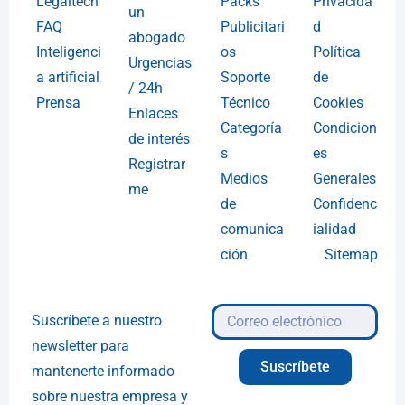
Legaltech
Packs
Privacida
un
FAQ
Publicitari
d
abogado
Inteligenci
os
Política
Urgencias
a artificial
Soporte
de
/ 24h
Prensa
Técnico
Cookies
Enlaces
Categoría
Condicion
de interés
s
es
Registrar
Medios
Generales
me
de
Confidenc
comunica
ialidad
ción
Sitemap
Suscríbete a nuestro
newsletter para
Suscríbete
mantenerte informado
sobre nuestra empresa y