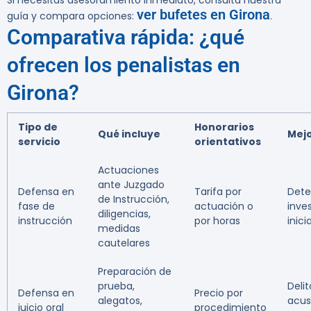
Si necesitas asesoramiento inmediato, consulta nuestra
ver bufetes en Girona
guía y compara opciones:
.
Comparativa rápida: ¿qué
ofrecen los penalistas en
Girona?
Tipo de
Honorarios
Qué incluye
Mejo
servicio
orientativos
Actuaciones
ante Juzgado
Defensa en
Tarifa por
Dete
de Instrucción,
fase de
actuación o
inve
diligencias,
instrucción
por horas
inici
medidas
cautelares
Preparación de
prueba,
Deli
Defensa en
Precio por
alegatos,
acus
juicio oral
procedimiento