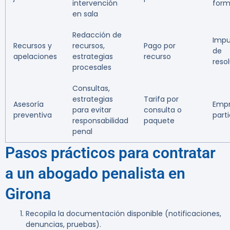
intervención
forma
en sala
Redacción de
Impu
Recursos y
recursos,
Pago por
de
apelaciones
estrategias
recurso
reso
procesales
Consultas,
estrategias
Tarifa por
Asesoría
Empr
para evitar
consulta o
preventiva
part
responsabilidad
paquete
penal
Pasos prácticos para contratar
a un abogado penalista en
Girona
Recopila la documentación disponible (notificaciones,
denuncias, pruebas).