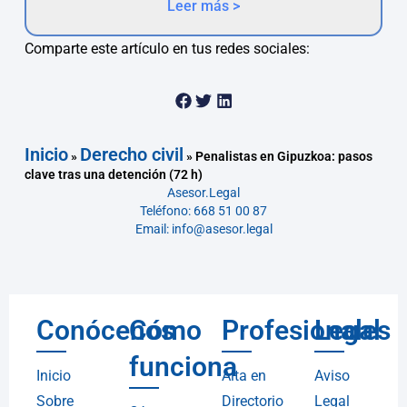
Leer más >
Comparte este artículo en tus redes sociales:
Inicio
Derecho civil
»
»
Penalistas en Gipuzkoa: pasos
clave tras una detención (72 h)
Asesor.Legal
Teléfono: 668 51 00 87
Email: info@asesor.legal
Conócenos
Cómo
Profesionales
Legal
funciona
Inicio
Alta en
Aviso
Sobre
Directorio
Legal