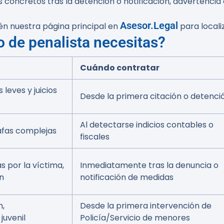
concretos tras la detención o notificación, advertencia 
Asesor.Legal
én nuestra página principal en
para localiz
o de penalista necesitas?
Cuándo contratar
s leves y juicios
Desde la primera citación o detenci
Al detectarse indicios contables o
afas complejas
fiscales
s por la víctima,
Inmediatamente tras la denuncia o
n
notificación de medidas
n,
Desde la primera intervención de
juvenil
Policía/Servicio de menores