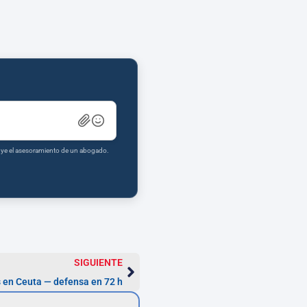
tuye el asesoramiento de un abogado.
SIGUIENTE
 en Ceuta — defensa en 72 h