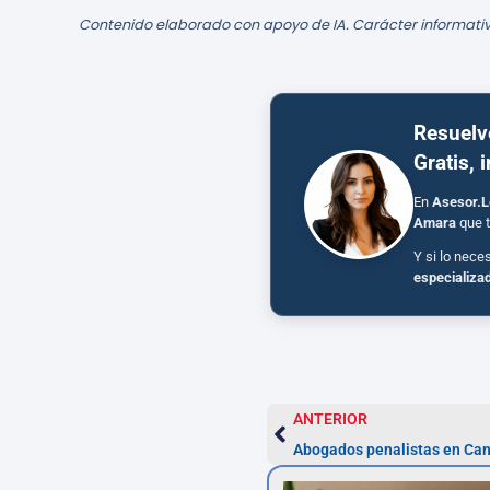
Contenido elaborado con apoyo de IA. Carácter informativ
Resuelv
Gratis, 
En
Asesor.L
Amara
que t
Y si lo nece
especializa
ANTERIOR
Abogados penalistas en Can