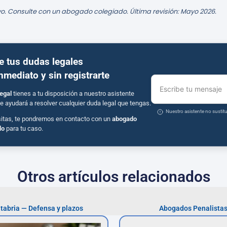
o. Consulte con un abogado colegiado. Última revisión: Mayo 2026.
e tus dudas legales
inmediato y sin registrarte
Escribe tu mensaje
egal
tienes a tu disposición a nuestro asistente
e ayudará a resolver cualquier duda legal que tengas.
Nuestro asistente no susti
sitas, te pondremos en contacto con un
abogado
do
para tu caso.
Otros artículos relacionados
tabria — Defensa y plazos
Abogados Penalistas