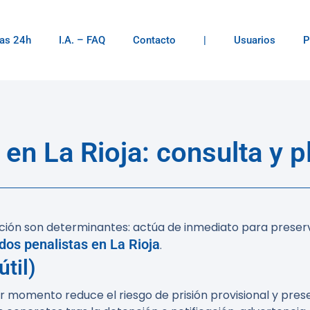
as 24h
I.A. – FAQ
Contacto
|
Usuarios
P
 en La Rioja: consulta y p
ención son determinantes: actúa de inmediato para preser
os penalistas en La Rioja
.
til)
momento reduce el riesgo de prisión provisional y preser