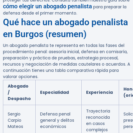
proteger tus derechos. Consulta también nuestra guía sobre
cómo elegir un abogado penalista
para preparar la
defensa desde el primer momento.
Qué hace un abogado penalista
en Burgos (resumen)
Un abogado penalista te representa en todas las fases del
procedimiento penal: asesoría inicial, defensa en comisaría,
preparación y práctica de pruebas, estrategia procesal,
recursos y negociación de medidas cautelares o acuerdos. A
continuación tienes una tabla comparativa rápida para
valorar opciones.
Abogado
Hon
/
Especialidad
Experiencia
(ori
Despacho
Trayectoria
Sergio
Defensa penal
Solic
reconocida
Carpio
general y delitos
pres
en casos
Mateos
económicos
pers
complejos