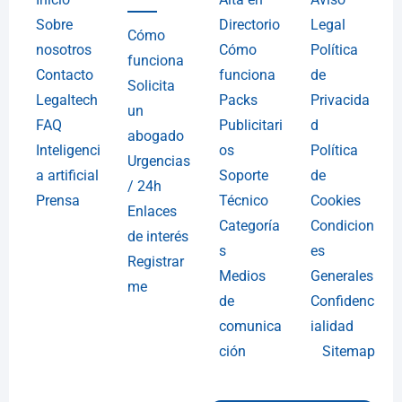
Sobre
Directorio
Legal
Cómo
nosotros
Cómo
Política
funciona
Contacto
funciona
de
Solicita
Legaltech
Packs
Privacida
un
FAQ
Publicitari
d
abogado
Inteligenci
os
Política
Urgencias
a artificial
Soporte
de
/ 24h
Prensa
Técnico
Cookies
Enlaces
Categoría
Condicion
de interés
s
es
Registrar
Medios
Generales
me
de
Confidenc
comunica
ialidad
ción
Sitemap