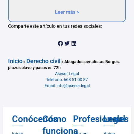
Leer más >
Comparte este artículo en tus redes sociales:
Inicio
Derecho civil
»
»
Abogados penalistas Burgos:
plazos clave y pasos en 72h
Asesor.Legal
Teléfono: 668 51 00 87
Email: info@asesor.legal
Conócenos
Cómo
Profesionales
Legal
funciona
Inicio
Alta en
Aviso