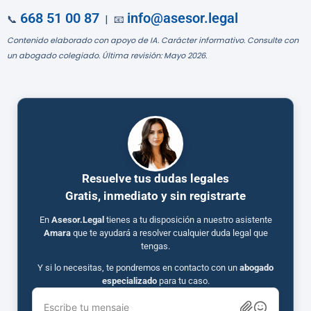
668 51 00 87
info@asesor.legal
📞
| 📧
Contenido elaborado con apoyo de IA. Carácter informativo. Consulte con
un abogado colegiado. Última revisión: Mayo 2026.
Resuelve tus dudas legales
Gratis, inmediato y sin registrarte
En
Asesor.Legal
tienes a tu disposición a nuestro asistente
Amara
que te ayudará a resolver cualquier duda legal que
tengas.
Y si lo necesitas, te pondremos en contacto con un
abogado
especializado
para tu caso.
Escribe tu mensaje