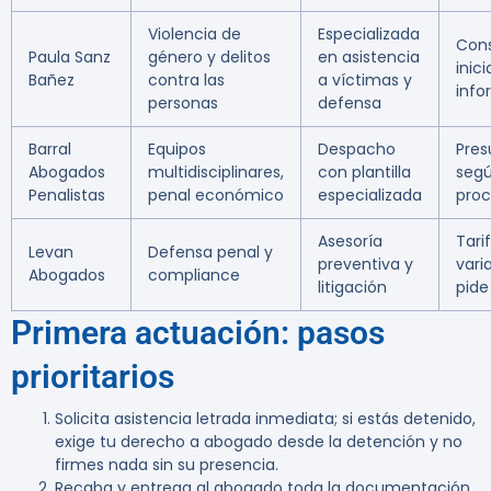
Violencia de
Especializada
Cons
Paula Sanz
género y delitos
en asistencia
inici
Bañez
contra las
a víctimas y
info
personas
defensa
Barral
Equipos
Despacho
Pres
Abogados
multidisciplinares,
con plantilla
segú
Penalistas
penal económico
especializada
proc
Asesoría
Tari
Levan
Defensa penal y
preventiva y
vari
Abogados
compliance
litigación
pide
Primera actuación: pasos
prioritarios
Solicita asistencia letrada inmediata; si estás detenido,
exige tu derecho a abogado desde la detención y no
firmes nada sin su presencia.
Recaba y entrega al abogado toda la documentación