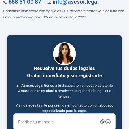
668 51 00 87
info@asesor.legal
📞
| 📧
Contenido elaborado con apoyo de IA. Carácter informativo. Consulte con
un abogado colegiado. Última revisión: Mayo 2026.
Resuelve tus dudas legales
Gratis, inmediato y sin registrarte
En
Asesor.Legal
tienes a tu disposición a nuestro asistente
Amara
que te ayudará a resolver cualquier duda legal que
tengas.
Y si lo necesitas, te pondremos en contacto con un
abogado
especializado
para tu caso.
Escribe tu mensaje