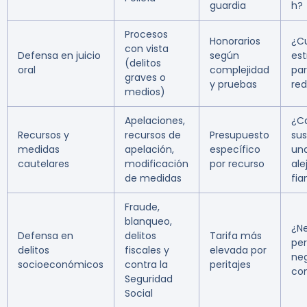
guardia
h?
Procesos
Honorarios
¿Cu
con vista
Defensa en juicio
según
est
(delitos
oral
complejidad
par
graves o
y pruebas
red
medios)
Apelaciones,
¿C
Recursos y
recursos de
Presupuesto
su
medidas
apelación,
específico
un
cautelares
modificación
por recurso
ale
de medidas
fia
Fraude,
blanqueo,
¿N
Defensa en
delitos
Tarifa más
per
delitos
fiscales y
elevada por
ne
socioeconómicos
contra la
peritajes
con
Seguridad
Social