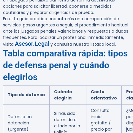
un abogado penalista aumenta de forma decisiva las
opciones para solicitar libertad, oponerse a medidas
cautelares y preparar diligencias de prueba.
En esta guía práctica encontrarás una comparación de
servicios, pasos urgentes a seguir, el procedimiento habitual
ante los juzgados penales valencianos y respuestas a dudas
frecuentes. Para localizar un profesional inmediatamente,
Asesor.Legal
visita
y consulta nuestro listado local.
Tabla comparativa rápida: tipos
de defensa penal y cuándo
elegirlos
Cuándo
Coste
Pr
Tipo de defensa
elegirla
orientativo
cl
Consulta
¿M
Si has sido
Defensa en
inicial
po
detenido o
detención
gratuita /
dis
citado por la
(urgente)
precio por
jud
Policía