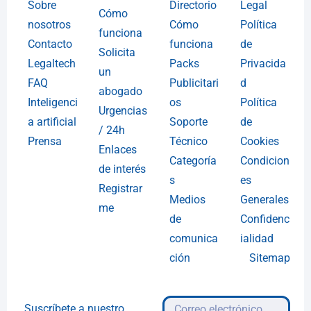
Sobre
Directorio
Legal
Cómo
nosotros
Cómo
Política
funciona
Contacto
funciona
de
Solicita
Legaltech
Packs
Privacida
un
FAQ
Publicitari
d
abogado
Inteligenci
os
Política
Urgencias
a artificial
Soporte
de
/ 24h
Prensa
Técnico
Cookies
Enlaces
Categoría
Condicion
de interés
s
es
Registrar
Medios
Generales
me
de
Confidenc
comunica
ialidad
ción
Sitemap
Suscríbete a nuestro