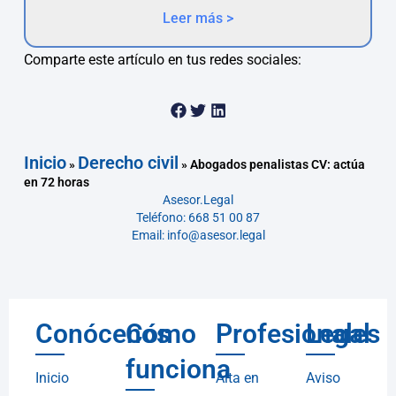
Leer más >
Comparte este artículo en tus redes sociales:
Inicio
Derecho civil
»
»
Abogados penalistas CV: actúa
en 72 horas
Asesor.Legal
Teléfono: 668 51 00 87
Email: info@asesor.legal
Conócenos
Cómo
Profesionales
Legal
funciona
Inicio
Alta en
Aviso