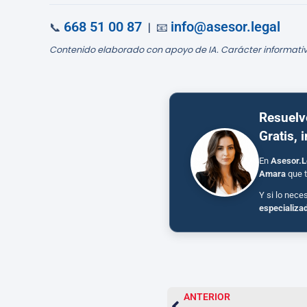
668 51 00 87
info@asesor.legal
📞
| 📧
Contenido elaborado con apoyo de IA. Carácter informativ
Resuelv
Gratis, 
En
Asesor.L
Amara
que t
Y si lo nece
especializa
ANTERIOR