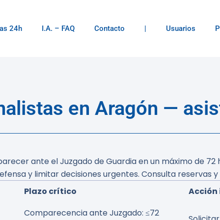
as 24h
I.A. – FAQ
Contacto
|
Usuarios
P
listas en Aragón — asis
arecer ante el Juzgado de Guardia en un máximo de 72 ho
fensa y limitar decisiones urgentes. Consulta reservas y 
Plazo crítico
Acción
Comparecencia ante Juzgado: ≤72
Solicit