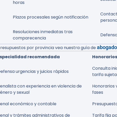
horas
Contact
Plazos procesales según notificación
persona
Resoluciones inmediatas tras
Defensa
comparecencia
abogados
 presupuestos por provincia vea nuestra guía de
specialidad recomendada
Honorarios
Consulta ini
efensa urgencias y juicios rápidos
tarifa sujet
enalista con experiencia en violencia de
Honorarios 
énero y sexual
fases
enal económico y contable
Presupuestos
enal y trámites administrativos de
Tarifa fija 