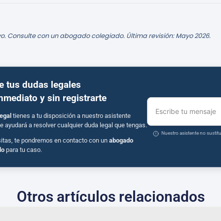
o. Consulte con un abogado colegiado. Última revisión: Mayo 2026.
e tus dudas legales
inmediato y sin registrarte
Escribe tu mensaje
egal
tienes a tu disposición a nuestro asistente
e ayudará a resolver cualquier duda legal que tengas.
Nuestro asistente no susti
sitas, te pondremos en contacto con un
abogado
do
para tu caso.
Otros artículos relacionados