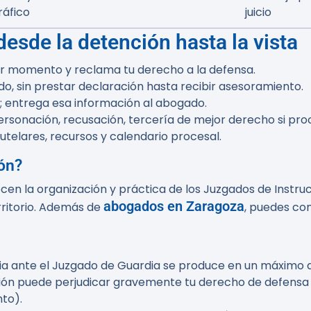
ráfico
juicio
esde la detención hasta la vista
er momento y reclama tu derecho a la defensa.
o, sin prestar declaración hasta recibir asesoramiento.
; entrega esa información al abogado.
ersonación, recusación, tercería de mejor derecho si pro
utelares, recursos y calendario procesal.
gón?
la organización y práctica de los Juzgados de Instrucción
abogados en Zaragoza
rritorio. Además de
, puedes con
a ante el Juzgado de Guardia se produce en un máximo de
ción puede perjudicar gravemente tu derecho de defensa y
nto).