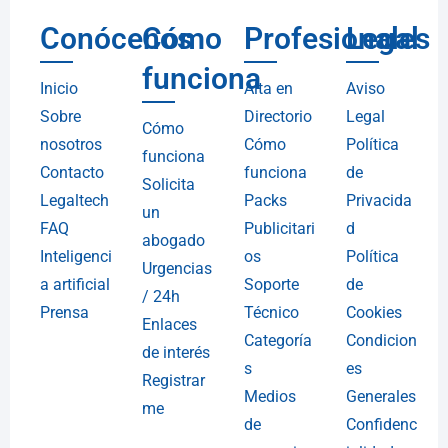
Conócenos
Cómo
Profesionales
Legal
funciona
Inicio
Alta en
Aviso
Sobre
Directorio
Legal
Cómo
nosotros
Cómo
Política
funciona
Contacto
funciona
de
Solicita
Legaltech
Packs
Privacida
un
FAQ
Publicitari
d
abogado
Inteligenci
os
Política
Urgencias
a artificial
Soporte
de
/ 24h
Prensa
Técnico
Cookies
Enlaces
Categoría
Condicion
de interés
s
es
Registrar
Medios
Generales
me
de
Confidenc