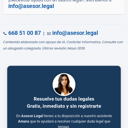
¿Necesitas ayuda con un asunto legal?, escríbenos a
info@asesor.legal
668 51 00 87
info@asesor.legal
📞
| 📧
Contenido elaborado con apoyo de IA. Carácter informativo. Consulte con
un abogado colegiado. Última revisión: Mayo 2026.
Resuelve tus dudas legales
Gratis, inmediato y sin registrarte
En
Asesor.Legal
tienes a tu disposición a nuestro asistente
Amara
que te ayudará a resolver cualquier duda legal que
tengas.