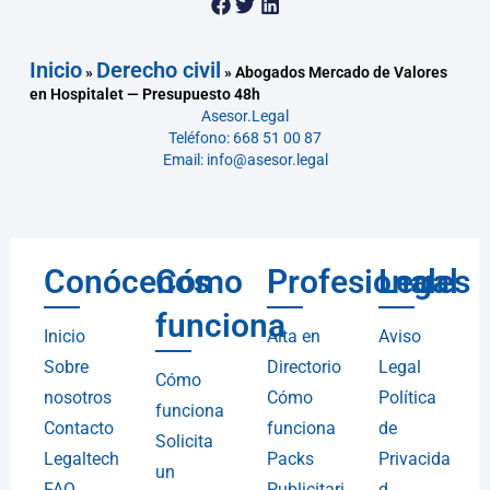
Inicio
Derecho civil
»
»
Abogados Mercado de Valores
en Hospitalet — Presupuesto 48h
Asesor.Legal
Teléfono: 668 51 00 87
Email: info@asesor.legal
Conócenos
Cómo
Profesionales
Legal
funciona
Inicio
Alta en
Aviso
Sobre
Directorio
Legal
Cómo
nosotros
Cómo
Política
funciona
Contacto
funciona
de
Solicita
Legaltech
Packs
Privacida
un
FAQ
Publicitari
d