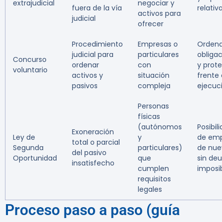
extrajudicial
negociar y
fuera de la vía
relativ
activos para
judicial
ofrecer
Procedimiento
Empresas o
Orden
judicial para
particulares
obliga
Concurso
ordenar
con
y prot
voluntario
activos y
situación
frente 
pasivos
compleja
ejecuc
Personas
físicas
(autónomos
Posibil
Exoneración
Ley de
y
de em
total o parcial
Segunda
particulares)
de nue
del pasivo
Oportunidad
que
sin de
insatisfecho
cumplen
imposi
requisitos
legales
Proceso paso a paso (guía