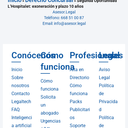
Inicio
Derecho Concursal
»
»
Segunda Oportunidad
L’Hospitalet: exoneración y plazo 10 años
Asesor.Legal
Teléfono: 668 51 00 87
Email: info@asesor.legal
Conócenos
Cómo
Profesionales
Legal
funciona
Inicio
Alta en
Aviso
Sobre
Directorio
Legal
Cómo
nosotros
Cómo
Política
funciona
Contacto
funciona
de
Solicita
Legaltech
Packs
Privacida
un
FAQ
Publicitari
d
abogado
Inteligenci
os
Política
Urgencias
a artificial
Soporte
de