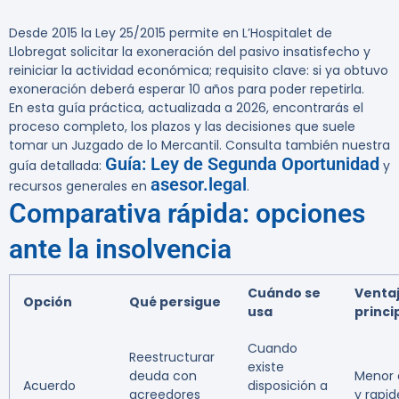
Desde 2015 la Ley 25/2015 permite en L’Hospitalet de
Llobregat solicitar la exoneración del pasivo insatisfecho y
reiniciar la actividad económica; requisito clave: si ya obtuvo
exoneración deberá esperar 10 años para poder repetirla.
En esta guía práctica, actualizada a 2026, encontrarás el
proceso completo, los plazos y las decisiones que suele
tomar un Juzgado de lo Mercantil. Consulta también nuestra
Guía: Ley de Segunda Oportunidad
guía detallada:
y
asesor.legal
recursos generales en
.
Comparativa rápida: opciones
ante la insolvencia
Cuándo se
Venta
Opción
Qué persigue
usa
princi
Cuando
Reestructurar
existe
deuda con
Menor 
Acuerdo
disposición a
acreedores
y rapid