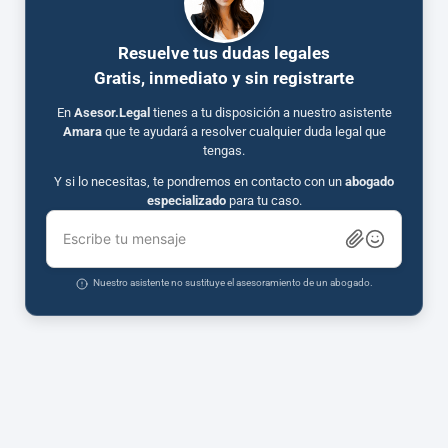
Resuelve tus dudas legales
Gratis, inmediato y sin registrarte
En
Asesor.Legal
tienes a tu disposición a nuestro asistente
Amara
que te ayudará a resolver cualquier duda legal que
tengas.
Y si lo necesitas, te pondremos en contacto con un
abogado
especializado
para tu caso.
Escribe tu mensaje
Nuestro asistente no sustituye el asesoramiento de un abogado.