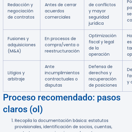
Po
Redacción y
Antes de cerrar
de conflictos
po
negociación
acuerdos
y mayor
s
de contratos
comerciales
seguridad
co
jurídica
Optimización
Ho
Fusiones y
En procesos de
fiscal y legal
es
adquisiciones
compra/venta o
de la
ta
(M&A)
reestructuración
operación
op
Ante
Defensa de
De
Litigios y
incumplimientos
derechos y
fa
arbitraje
contractuales o
recuperación
y 
disputas
de posiciones
Proceso recomendado: pasos
claros (ol)
Recopila la documentación básica: estatutos
provisionales, identificación de socios, cuentas,