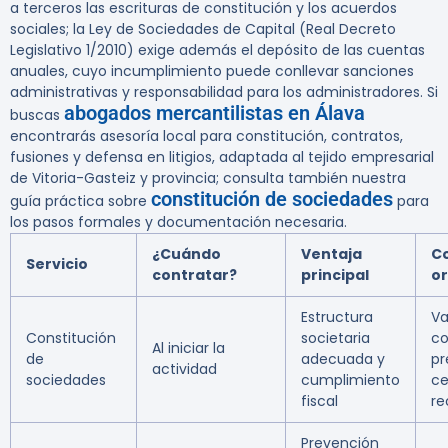
a terceros las escrituras de constitución y los acuerdos
sociales; la Ley de Sociedades de Capital (Real Decreto
Legislativo 1/2010) exige además el depósito de las cuentas
anuales, cuyo incumplimiento puede conllevar sanciones
administrativas y responsabilidad para los administradores. Si
abogados mercantilistas en Álava
buscas
encontrarás asesoría local para constitución, contratos,
fusiones y defensa en litigios, adaptada al tejido empresarial
de Vitoria-Gasteiz y provincia; consulta también nuestra
constitución de sociedades
guía práctica sobre
para
los pasos formales y documentación necesaria.
¿Cuándo
Ventaja
C
Servicio
contratar?
principal
or
Estructura
Va
Constitución
societaria
co
Al iniciar la
de
adecuada y
pr
actividad
sociedades
cumplimiento
ce
fiscal
r
Prevención