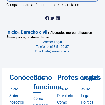
Comparte este artículo en tus redes sociales:
Inicio
Derecho civil
»
»
Abogados mercantilistas en
Álava: pasos, costes y plazos
Asesor.Legal
Teléfono: 668 51 00 87
Email: info@asesor.legal
Conócenos
Cómo
Profesionales
Legal
funciona
Inicio
Alta en
Aviso
Sobre
Directorio
Legal
Cómo
nosotros
Cómo
Política