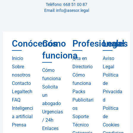
Teléfono: 668 51 00 87
Email: info@asesor.legal
Conócenos
Cómo
Profesionales
Legal
funciona
Inicio
Alta en
Aviso
Sobre
Directorio
Legal
Cómo
nosotros
Cómo
Política
funciona
Contacto
funciona
de
Solicita
Legaltech
Packs
Privacida
un
FAQ
Publicitari
d
abogado
Inteligenci
os
Política
Urgencias
a artificial
Soporte
de
/ 24h
Prensa
Técnico
Cookies
Enlaces