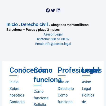
Inicio
Derecho civil
»
»
Abogados mercantilistas
Barcelona — Pasos y plazo 3 meses
Asesor.Legal
Teléfono: 668 51 00 87
Email: info@asesor.legal
Conócenos
Cómo
Profesionales
Legal
funciona
Inicio
Alta en
Aviso
Sobre
Directorio
Legal
Cómo
nosotros
Cómo
Política
funciona
Contacto
funciona
de
Solicita