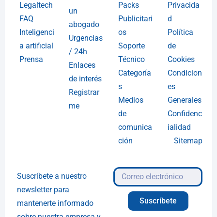
Legaltech
Packs
Privacida
un
FAQ
Publicitari
d
abogado
Inteligenci
os
Política
Urgencias
a artificial
Soporte
de
/ 24h
Prensa
Técnico
Cookies
Enlaces
Categoría
Condicion
de interés
s
es
Registrar
Medios
Generales
me
de
Confidenc
comunica
ialidad
ción
Sitemap
Suscríbete a nuestro
newsletter para
Suscríbete
mantenerte informado
sobre nuestra empresa y