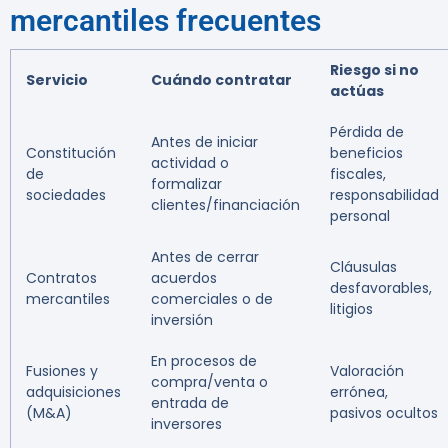
mercantiles frecuentes
Riesgo si no
Servicio
Cuándo contratar
actúas
Pérdida de
Antes de iniciar
Constitución
beneficios
actividad o
de
fiscales,
formalizar
sociedades
responsabilidad
clientes/financiación
personal
Antes de cerrar
Cláusulas
Contratos
acuerdos
desfavorables,
mercantiles
comerciales o de
litigios
inversión
En procesos de
Fusiones y
Valoración
compra/venta o
adquisiciones
errónea,
entrada de
(M&A)
pasivos ocultos
inversores