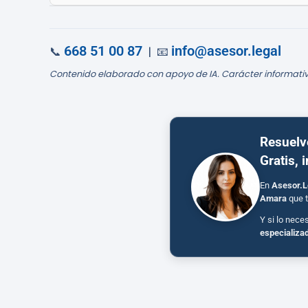
668 51 00 87
info@asesor.legal
📞
| 📧
Contenido elaborado con apoyo de IA. Carácter informativ
Resuelv
Gratis, 
En
Asesor.L
Amara
que t
Y si lo nece
especializa