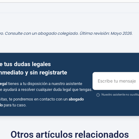
o. Consulte con un abogado colegiado. Última revisión: Mayo 2026.
e tus dudas legales
inmediato y sin registrarte
Escribe tu mensaje
egal
tienes a tu disposición a nuestro asistente
e ayudará a resolver cualquier duda legal que tengas.
Nuestro asistente no susti
sitas, te pondremos en contacto con un
abogado
do
para tu caso.
Otros artículos relacionados