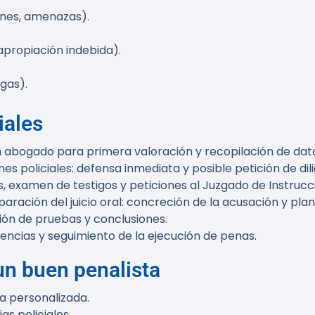
iones, amenazas).
 apropiación indebida).
ogas).
iales
on abogado para primera valoración y recopilación de dat
es policiales: defensa inmediata y posible petición de dil
, examen de testigos y peticiones al Juzgado de Instrucc
paración del juicio oral: concreción de la acusación y pl
ción de pruebas y conclusiones.
encias y seguimiento de la ejecución de penas.
un buen penalista
a personalizada.
as policiales.