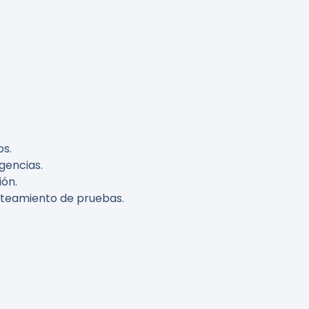
os.
igencias.
ión.
anteamiento de pruebas.