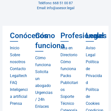
Teléfono: 668 51 00 87
Email: info@asesor.legal
Conócenos
Cómo
Profesionales
Legal
funciona
Inicio
Alta en
Aviso
Sobre
Directorio
Legal
Cómo
nosotros
Cómo
Política
funciona
Contacto
funciona
de
Solicita
Legaltech
Packs
Privacida
un
FAQ
Publicitari
d
abogado
Inteligenci
os
Política
Urgencias
a artificial
Soporte
de
/ 24h
Prensa
Técnico
Cookies
Enlaces
Categoría
Condicion