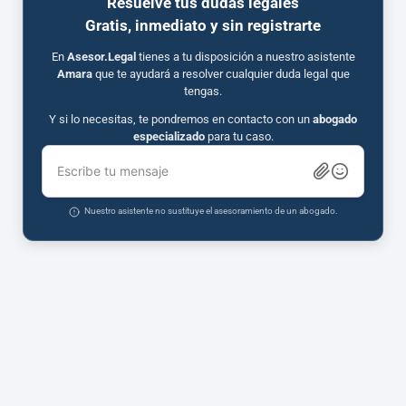
Resuelve tus dudas legales
Gratis, inmediato y sin registrarte
En
Asesor.Legal
tienes a tu disposición a nuestro asistente
Amara
que te ayudará a resolver cualquier duda legal que
tengas.
Y si lo necesitas, te pondremos en contacto con un
abogado
especializado
para tu caso.
Escribe tu mensaje
Nuestro asistente no sustituye el asesoramiento de un abogado.