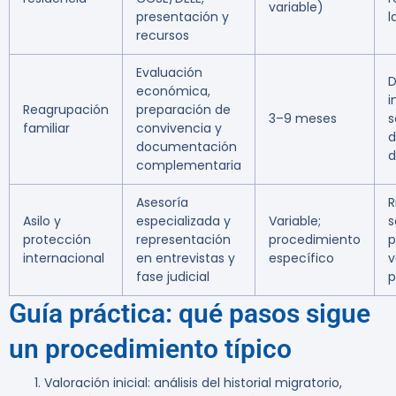
variable)
presentación y
l
recursos
Evaluación
D
económica,
i
Reagrupación
preparación de
3–9 meses
s
familiar
convivencia y
d
documentación
d
complementaria
Asesoría
R
Asilo y
especializada y
Variable;
s
protección
representación
procedimiento
p
internacional
en entrevistas y
específico
v
fase judicial
p
Guía práctica: qué pasos sigue
un procedimiento típico
Valoración inicial:
análisis del historial migratorio,