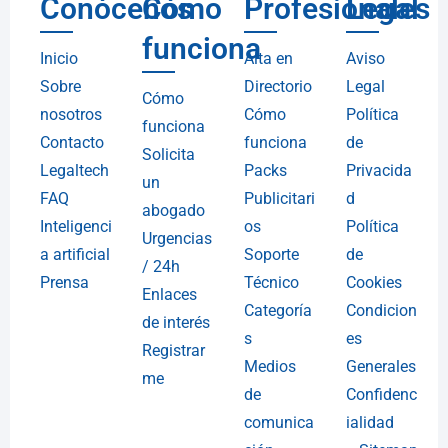
Conócenos
Cómo
Profesionales
Legal
funciona
Inicio
Alta en
Aviso
Sobre
Directorio
Legal
Cómo
nosotros
Cómo
Política
funciona
Contacto
funciona
de
Solicita
Legaltech
Packs
Privacida
un
FAQ
Publicitari
d
abogado
Inteligenci
os
Política
Urgencias
a artificial
Soporte
de
/ 24h
Prensa
Técnico
Cookies
Enlaces
Categoría
Condicion
de interés
s
es
Registrar
Medios
Generales
me
de
Confidenc
comunica
ialidad