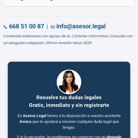
668 51 00 87
info@asesor.legal
📞
| 📧
Contenido elaborado con apoyo de IA. Carácter informativo. Consulte con
un abogado colegiado. Última revisión: Mayo 2026.
Resuelve tus dudas legales
Gratis, inmediato y sin registrarte
En
Asesor.Legal
tienes a tu disposición a nuestro asistente
Amara
que te ayudará a resolver cualquier duda legal que
tengas.
Y si lo necesitas, te pondremos en contacto con un
abogado