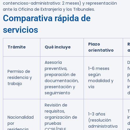
contencioso-administrativo: 2 meses) y representación
ante la Oficina de Extranjería y los Tribunales.
Comparativa rápida de
servicios
Plazo
R
Trámite
Qué incluye
orientativo
Asesoría
D
preventiva,
1–6 meses
f
Permiso de
preparación de
según
p
residencia y
documentación,
modalidad y
f
trabajo
presentación y
vía
i
seguimiento
d
Revisión de
requisitos,
T
1–3 años
Nacionalidad
organización de
i
(resolución
por
pruebas
d
administrativa
residencia
CCSE/DELE,
r