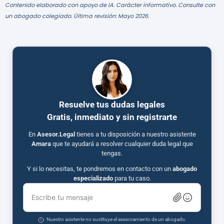
Contenido elaborado con apoyo de IA. Carácter informativo. Consulte con
un abogado colegiado. Última revisión: Mayo 2026.
Resuelve tus dudas legales
Gratis, inmediato y sin registrarte
En
Asesor.Legal
tienes a tu disposición a nuestro asistente
Amara
que te ayudará a resolver cualquier duda legal que
tengas.
Y si lo necesitas, te pondremos en contacto con un
abogado
especializado
para tu caso.
Escribe tu mensaje
Nuestro asistente no sustituye el asesoramiento de un abogado.