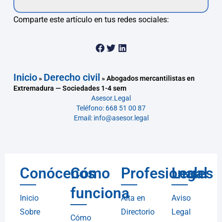
Comparte este artículo en tus redes sociales:
Inicio
Derecho civil
»
»
Abogados mercantilistas en
Extremadura — Sociedades 1-4 sem
Asesor.Legal
Teléfono: 668 51 00 87
Email: info@asesor.legal
Conócenos
Cómo
Profesionales
Legal
funciona
Inicio
Alta en
Aviso
Sobre
Directorio
Legal
Cómo