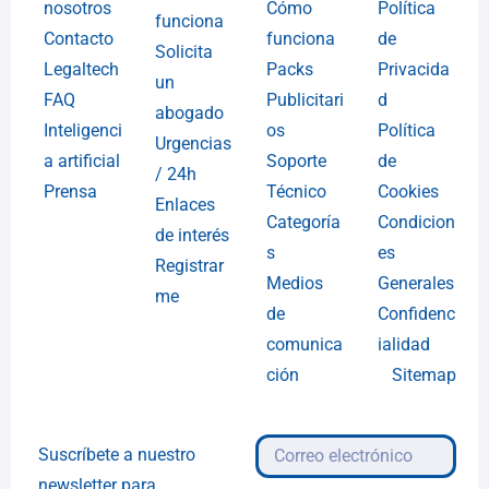
nosotros
Cómo
Política
funciona
Contacto
funciona
de
Solicita
Legaltech
Packs
Privacida
un
FAQ
Publicitari
d
abogado
Inteligenci
os
Política
Urgencias
a artificial
Soporte
de
/ 24h
Prensa
Técnico
Cookies
Enlaces
Categoría
Condicion
de interés
s
es
Registrar
Medios
Generales
me
de
Confidenc
comunica
ialidad
ción
Sitemap
Suscríbete a nuestro
newsletter para