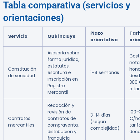
Tabla comparativa (servicios y
orientaciones)
Plazo
Tari
Servicio
Qué incluye
orientativo
orie
Asesoría sobre
Gast
forma jurídica,
nota
estatutos,
Constitución
hono
escritura e
1–4 semanas
de sociedad
desd
inscripción en
300 
Registro
o tar
Mercantil
Redacción y
revisión de
100–
3–14 días
Contratos
contratos de
€/ho
(según
mercantiles
compraventa,
tarif
complejidad)
distribución y
doc
franquicia