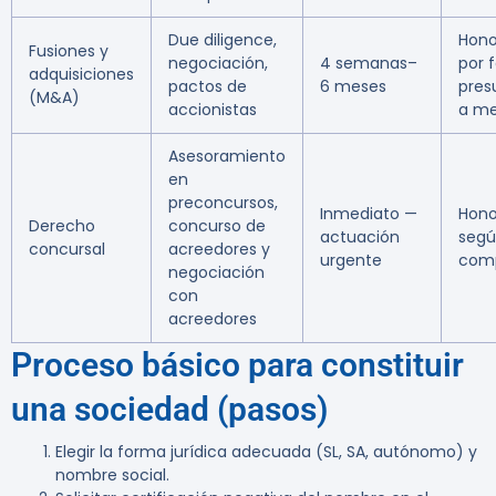
Due diligence,
Hono
Fusiones y
negociación,
4 semanas–
por f
adquisiciones
pactos de
6 meses
pres
(M&A)
accionistas
a me
Asesoramiento
en
preconcursos,
Inmediato —
Hono
Derecho
concurso de
actuación
seg
concursal
acreedores y
urgente
comp
negociación
con
acreedores
Proceso básico para constituir
una sociedad (pasos)
Elegir la forma jurídica adecuada (SL, SA, autónomo) y
nombre social.