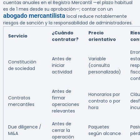
cuentas anuales en el Registro Mercantil —el plazo habitual
es de 1 mes desde su aprobación—; contar con un
abogado mercantilista
local reduce notablemente
riesgos de sanción y la responsabilidad de administradores.
¿Cuándo
Precio
Ries
Servicio
contratar?
orientativo
con
Erro
Antes de
Variable
esta
Constitución
iniciar
(consulta
resp
de sociedad
actividad
personalizada)
fisca
cont
Antes de
Honorarios por
Cláu
Contratos
firmar
contrato o por
desf
mercantiles
operaciones
hora
inc
relevantes
Antes de
Due diligence /
Paquetes
Pasi
cerrar la
M&A
según alcance
pérd
operación