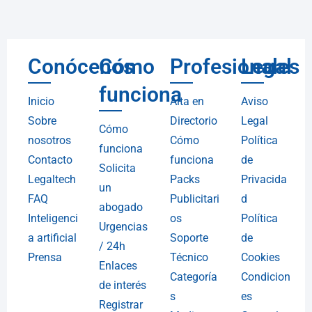
Conócenos
Cómo
Profesionales
Legal
funciona
Inicio
Alta en
Aviso
Sobre
Directorio
Legal
Cómo
nosotros
Cómo
Política
funciona
Contacto
funciona
de
Solicita
Legaltech
Packs
Privacida
un
FAQ
Publicitari
d
abogado
Inteligenci
os
Política
Urgencias
a artificial
Soporte
de
/ 24h
Prensa
Técnico
Cookies
Enlaces
Categoría
Condicion
de interés
s
es
Registrar