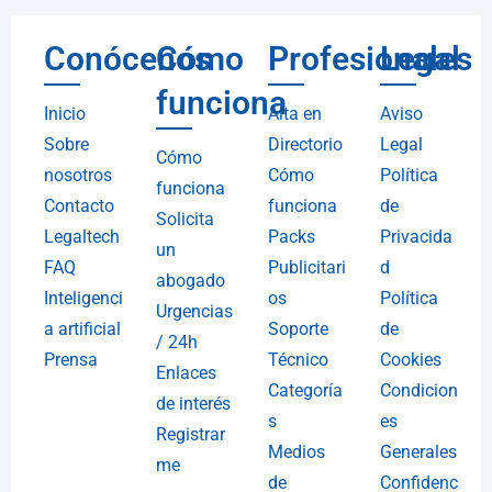
Conócenos
Cómo
Profesionales
Legal
funciona
Inicio
Alta en
Aviso
Sobre
Directorio
Legal
Cómo
nosotros
Cómo
Política
funciona
Contacto
funciona
de
Solicita
Legaltech
Packs
Privacida
un
FAQ
Publicitari
d
abogado
Inteligenci
os
Política
Urgencias
a artificial
Soporte
de
/ 24h
Prensa
Técnico
Cookies
Enlaces
Categoría
Condicion
de interés
s
es
Registrar
Medios
Generales
me
de
Confidenc