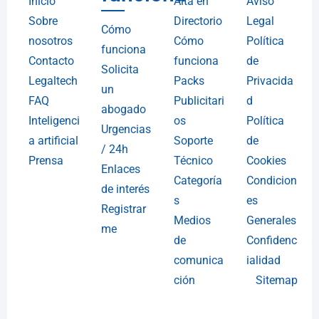
Inicio
Alta en
Aviso
Sobre
Directorio
Legal
Cómo
nosotros
Cómo
Política
funciona
Contacto
funciona
de
Solicita
Legaltech
Packs
Privacida
un
FAQ
Publicitari
d
abogado
Inteligenci
os
Política
Urgencias
a artificial
Soporte
de
/ 24h
Prensa
Técnico
Cookies
Enlaces
Categoría
Condicion
de interés
s
es
Registrar
Medios
Generales
me
de
Confidenc
comunica
ialidad
ción
Sitemap