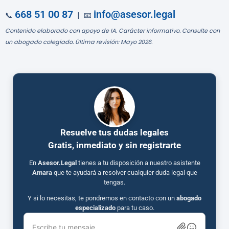
668 51 00 87
info@asesor.legal
📞
| 📧
Contenido elaborado con apoyo de IA. Carácter informativo. Consulte con
un abogado colegiado. Última revisión: Mayo 2026.
Resuelve tus dudas legales
Gratis, inmediato y sin registrarte
En
Asesor.Legal
tienes a tu disposición a nuestro asistente
Amara
que te ayudará a resolver cualquier duda legal que
tengas.
Y si lo necesitas, te pondremos en contacto con un
abogado
especializado
para tu caso.
Escribe tu mensaje