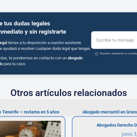
e tus dudas legales
inmediato y sin registrarte
Escribe tu mensaje
egal
tienes a tu disposición a nuestro asistente
e ayudará a resolver cualquier duda legal que tengas.
Nuestro asistente no susti
sitas, te pondremos en contacto con un
abogado
do
para tu caso.
Otros artículos relacionados
e Tenerife — reclama en 5 años
Abogado mercantil en Gran
Abogados Derecho D
junio 3