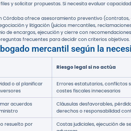
iles y solicitar propuestas. Si necesita evaluar capaci
 Córdoba ofrece asesoramiento preventivo (contratos, c
egociación y litigación (juicios mercantiles, reclamacione
nio de encargos, ejecución y cierre con recomendacione
eguntas frecuentes para decidir con criterios objetivos.
abogado mercantil según la neces
Riesgo legal si no actúa
vidad o al planificar
Errores estatutarios, conflictos 
nversores
costes fiscales innecesarios
irmar acuerdos
Cláusulas desfavorables, pérdid
ministro
derechos o responsabilidad con
no resuelto por
Costas judiciales, ejecución de 