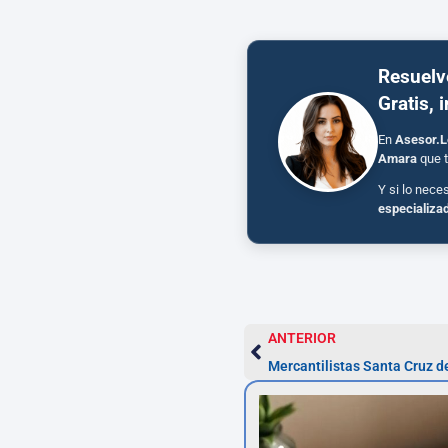
Resuelv
Gratis, 
En
Asesor.L
Amara
que t
Y si lo nece
especializa
ANTERIOR
Mercantilistas Santa Cruz d