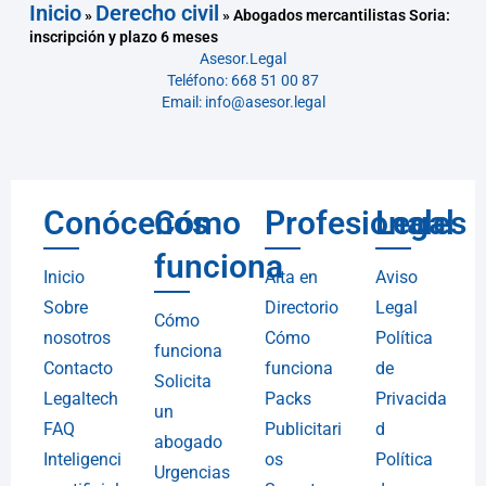
Inicio
Derecho civil
»
»
Abogados mercantilistas Soria:
inscripción y plazo 6 meses
Asesor.Legal
Teléfono: 668 51 00 87
Email: info@asesor.legal
Conócenos
Cómo
Profesionales
Legal
funciona
Inicio
Alta en
Aviso
Sobre
Directorio
Legal
Cómo
nosotros
Cómo
Política
funciona
Contacto
funciona
de
Solicita
Legaltech
Packs
Privacida
un
FAQ
Publicitari
d
abogado
Inteligenci
os
Política
Urgencias