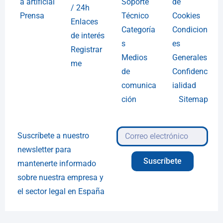
a artificial
Soporte
de
/ 24h
Prensa
Técnico
Cookies
Enlaces
Categoría
Condicion
de interés
s
es
Registrar
Medios
Generales
me
de
Confidenc
comunica
ialidad
ción
Sitemap
Suscríbete a nuestro
newsletter para
Suscríbete
mantenerte informado
sobre nuestra empresa y
el sector legal en España