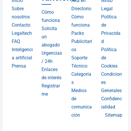
Inicio
Alta en
Aviso
Sobre
Directorio
Legal
Cómo
nosotros
Cómo
Política
funciona
Contacto
funciona
de
Solicita
Legaltech
Packs
Privacida
un
FAQ
Publicitari
d
abogado
Inteligenci
os
Política
Urgencias
a artificial
Soporte
de
/ 24h
Prensa
Técnico
Cookies
Enlaces
Categoría
Condicion
de interés
s
es
Registrar
Medios
Generales
me
de
Confidenc
comunica
ialidad
ción
Sitemap