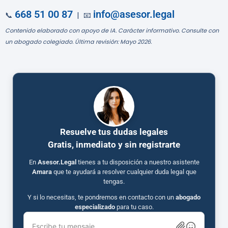
668 51 00 87
info@asesor.legal
📞
| 📧
Contenido elaborado con apoyo de IA. Carácter informativo. Consulte con
un abogado colegiado. Última revisión: Mayo 2026.
Resuelve tus dudas legales
Gratis, inmediato y sin registrarte
En
Asesor.Legal
tienes a tu disposición a nuestro asistente
Amara
que te ayudará a resolver cualquier duda legal que
tengas.
Y si lo necesitas, te pondremos en contacto con un
abogado
especializado
para tu caso.
Escribe tu mensaje