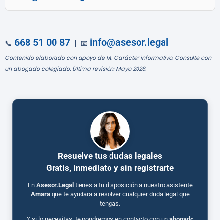
668 51 00 87
info@asesor.legal
📞
| 📧
Contenido elaborado con apoyo de IA. Carácter informativo. Consulte con
un abogado colegiado. Última revisión: Mayo 2026.
Resuelve tus dudas legales
Gratis, inmediato y sin registrarte
En
Asesor.Legal
tienes a tu disposición a nuestro asistente
Amara
que te ayudará a resolver cualquier duda legal que
tengas.
Y si lo necesitas, te pondremos en contacto con un
abogado