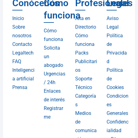
Conócenos
Cómo
Profesionales
Legal
funciona
Inicio
Alta en
Aviso
Sobre
Directorio
Legal
Cómo
nosotros
Cómo
Política
funciona
Contacto
funciona
de
Solicita
Legaltech
Packs
Privacida
un
FAQ
Publicitari
d
abogado
Inteligenci
os
Política
Urgencias
a artificial
Soporte
de
/ 24h
Prensa
Técnico
Cookies
Enlaces
Categoría
Condicion
de interés
s
es
Registrar
Medios
Generales
me
de
Confidenc
comunica
ialidad