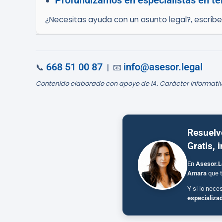
Profundizamos en especialistas en te
¿Necesitas ayuda con un asunto legal?, escríb
668 51 00 87
info@asesor.legal
📞
| 📧
Contenido elaborado con apoyo de IA. Carácter informativ
Resuelv
Gratis, 
En
Asesor.L
Amara
que t
Y si lo nece
especializa