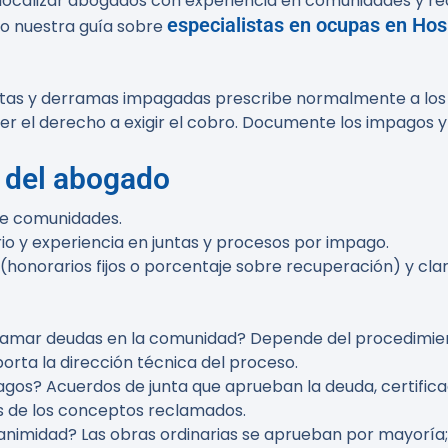
ocalizar abogados con experiencia en comunidades y rec
especialistas en ocupas en Hos
mo nuestra guía sobre
tas y derramas impagadas prescribe normalmente a los 5 
 el derecho a exigir el cobro. Documente los impagos y 
a del abogado
 de comunidades.
 y experiencia en juntas y procesos por impago.
 (honorarios fijos o porcentaje sobre recuperación) y cla
clamar deudas en la comunidad?
Depende del procedimien
rta la dirección técnica del proceso.
agos?
Acuerdos de junta que aprueban la deuda, certifica
es de los conceptos reclamados.
animidad?
Las obras ordinarias se aprueban por mayoría; 