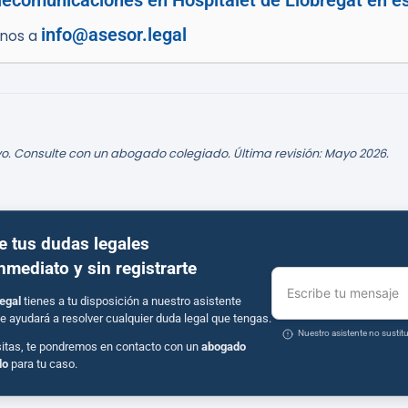
lecomunicaciones en Hospitalet de Llobregat en est
info@asesor.legal
enos a
o. Consulte con un abogado colegiado. Última revisión: Mayo 2026.
e tus dudas legales
inmediato y sin registrarte
Escribe tu mensaje
egal
tienes a tu disposición a nuestro asistente
e ayudará a resolver cualquier duda legal que tengas.
Nuestro asistente no susti
sitas, te pondremos en contacto con un
abogado
do
para tu caso.