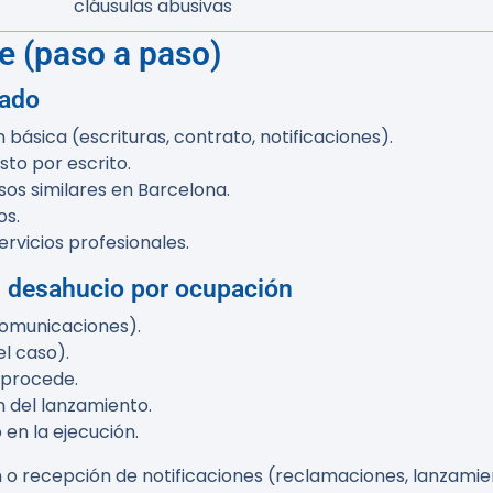
cláusulas abusivas
e (paso a paso)
uado
básica (escrituras, contrato, notificaciones).
sto por escrito.
sos similares en Barcelona.
os.
rvicios profesionales.
n desahucio por ocupación
comunicaciones).
el caso).
i procede.
n del lanzamiento.
en la ejecución.
 o recepción de notificaciones (reclamaciones, lanzamie