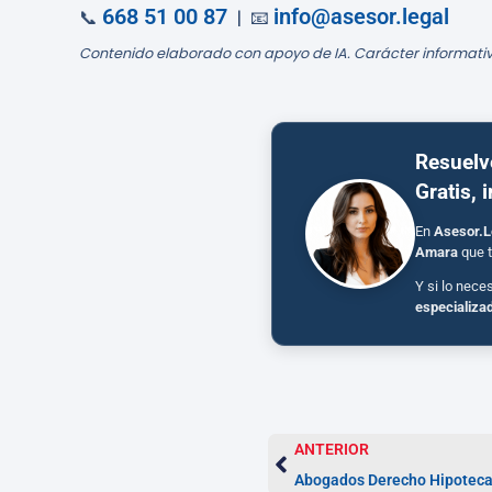
668 51 00 87
info@asesor.legal
📞
| 📧
Contenido elaborado con apoyo de IA. Carácter informativ
Resuelv
Gratis, 
En
Asesor.L
Amara
que t
Y si lo nece
especializa
ANTERIOR
Abogados Derecho Hipoteca