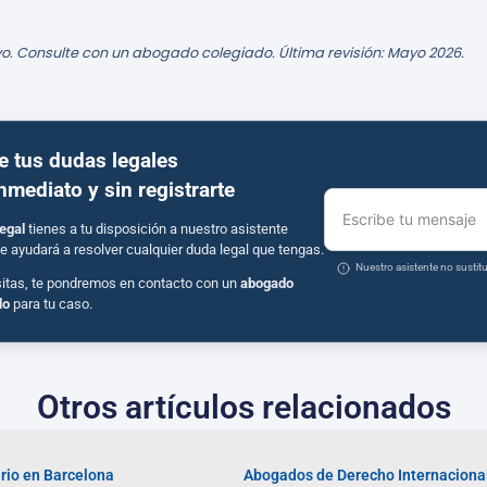
o. Consulte con un abogado colegiado. Última revisión: Mayo 2026.
e tus dudas legales
inmediato y sin registrarte
Escribe tu mensaje
egal
tienes a tu disposición a nuestro asistente
e ayudará a resolver cualquier duda legal que tengas.
Nuestro asistente no susti
sitas, te pondremos en contacto con un
abogado
do
para tu caso.
Otros artículos relacionados
rio en Barcelona