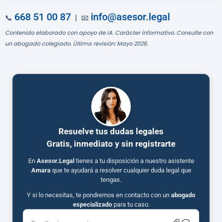
668 51 00 87
info@asesor.legal
📞
| 📧
Contenido elaborado con apoyo de IA. Carácter informativo. Consulte con
un abogado colegiado. Última revisión: Mayo 2026.
Resuelve tus dudas legales
Gratis, inmediato y sin registrarte
En
Asesor.Legal
tienes a tu disposición a nuestro asistente
Amara
que te ayudará a resolver cualquier duda legal que
tengas.
Y si lo necesitas, te pondremos en contacto con un
abogado
especializado
para tu caso.