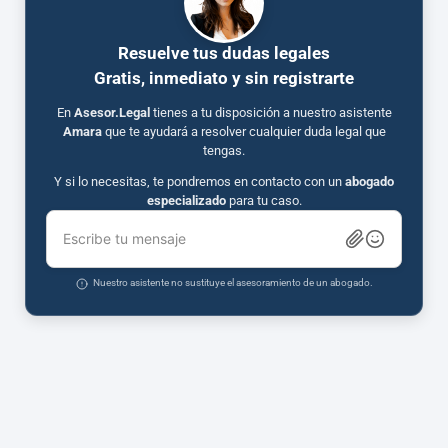
Resuelve tus dudas legales
Gratis, inmediato y sin registrarte
En
Asesor.Legal
tienes a tu disposición a nuestro asistente
Amara
que te ayudará a resolver cualquier duda legal que
tengas.
Y si lo necesitas, te pondremos en contacto con un
abogado
especializado
para tu caso.
Escribe tu mensaje
Nuestro asistente no sustituye el asesoramiento de un abogado.