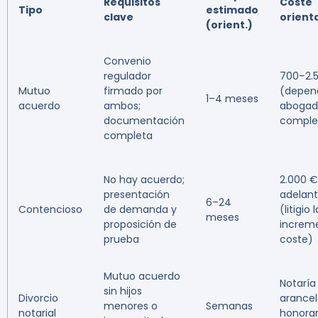
Requisitos
Coste
Tipo
estimado
clave
orient
(orient.)
Convenio
regulador
700–2.
Mutuo
firmado por
(depen
1–4 meses
acuerdo
ambos;
abogad
documentación
comple
completa
No hay acuerdo;
2.000 €
presentación
adelan
6–24
Contencioso
de demanda y
(litigio 
meses
proposición de
increm
prueba
coste)
Mutuo acuerdo
Notaría
sin hijos
Divorcio
arancel
menores o
Semanas
notarial
honorar