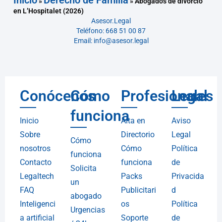
Inicio
Derecho de Familia
»
»
Abogados de divorcio
en L’Hospitalet (2026)
Asesor.Legal
Teléfono: 668 51 00 87
Email: info@asesor.legal
Conócenos
Cómo
Profesionales
Legal
funciona
Inicio
Alta en
Aviso
Sobre
Directorio
Legal
Cómo
nosotros
Cómo
Política
funciona
Contacto
funciona
de
Solicita
Legaltech
Packs
Privacida
un
FAQ
Publicitari
d
abogado
Inteligenci
os
Política
Urgencias
a artificial
Soporte
de