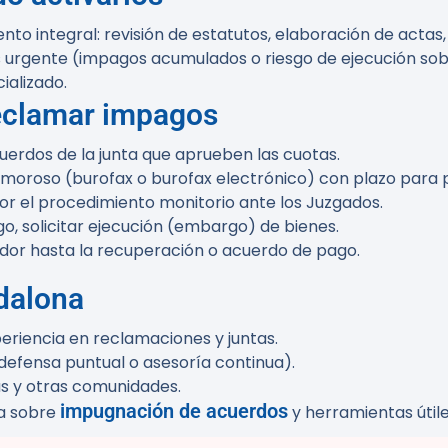
o integral: revisión de estatutos, elaboración de actas
 es urgente (impagos acumulados o riesgo de ejecución so
ializado.
reclamar impagos
uerdos de la junta que aprueben las cuotas.
o moroso (burofax o burofax electrónico) con plazo para 
r el procedimiento monitorio ante los Juzgados.
go, solicitar ejecución (embargo) de bienes.
dor hasta la recuperación o acuerdo de pago.
dalona
periencia en reclamaciones y juntas.
(defensa puntual o asesoría continua).
as y otras comunidades.
impugnación de acuerdos
ca sobre
y herramientas útile