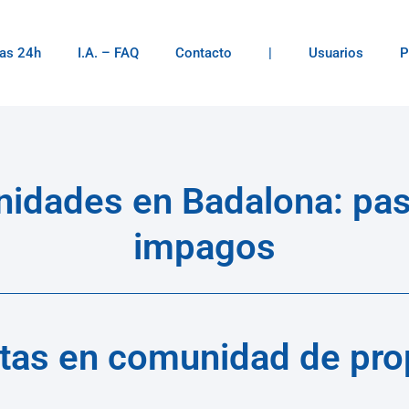
as 24h
I.A. – FAQ
Contacto
|
Usuarios
P
dades en Badalona: pas
impagos
tas en comunidad de prop