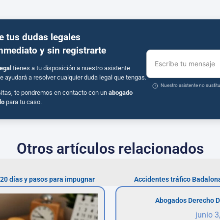
e tus dudas legales
inmediato y sin registrarte
Escribe tu mensaje
egal
tienes a tu disposición a nuestro asistente
e ayudará a resolver cualquier duda legal que tengas.
Nuestro asistente no susti
sitas, te pondremos en contacto con un
abogado
do
para tu caso.
Otros artículos relacionados
20 días y pasos para impugnar
Accidentes tráfico Badalon
Abogados Derecho D
junio 3