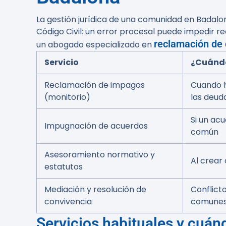
La gestión jurídica de una comunidad en Badalona
Código Civil: un error procesal puede impedir 
reclamación de
un abogado especializado en
Servicio
¿Cuándo
Reclamación de impagos
Cuando 
(monitorio)
las deud
Si un acu
Impugnación de acuerdos
común
Asesoramiento normativo y
Al crear
estatutos
Mediación y resolución de
Conflict
convivencia
comune
Servicios habituales y cuán