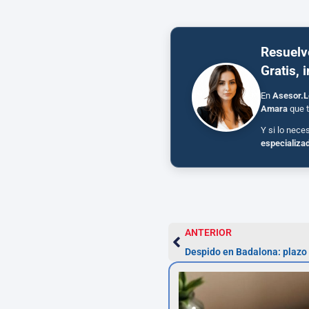
Resuelv
Gratis, 
En
Asesor.L
Amara
que t
Y si lo nece
especializa
ANTERIOR
Despido en Badalona: plazo 