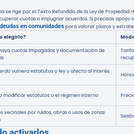
 se rige por el Texto Refundido de la Ley de Propiedad Ho
recuperar cuotas o impugnar acuerdos. Si precisas apoyo 
 deudas en comunidades
para valorar plazos y estrate
 elegirlo?
Moda
haya cuotas impagadas y documentación de
Tarif
as
recup
erdo vulnera estatutos o ley y afecta al interés
Honor
 o modificar estatutos o el régimen interno
Preci
os vecinales por ruidos, obras o usos de zonas
Sesió
s
do activarlos